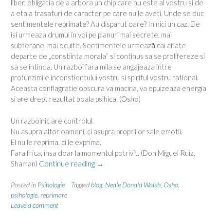
liber, obligatia de a arbora un chip care nu este al vostru si de
a etala trasaturi de caracter pe care nu le aveti. Unde se duc
sentimentele reprimate? Au disparut oare? In nici un caz. Ele
isi urmeaza drumul in voi pe planuri mai secrete, mai
subterane, mai oculte. Sentimentele urmează cai aflate
departe de „constiinta morala” si continus sa se prolifereze si
sa se intinda. Un razboi fara mila se angajeaza intre
profunzimile inconstientului vostru si spiritul vostru rational.
Aceasta conflagratie obscura va macina, va epuizeaza energia
si are drept rezultat boala psihica. (Osho)
Un razboinic are controlul.
Nu asupra altor oameni, ci asupra propriilor sale emotii.
El nu le reprima, ci le exprima.
Fara frica, insa doar la momentul potrivit. (Don Miguel Ruiz,
“Reprimarea
Shaman)
Continue reading
→
sentimentelor”
Posted in
Psihologie
Tagged
blog
,
Neale Donald Walsh
,
Osho
,
psihologie
,
reprimare
Leave a comment