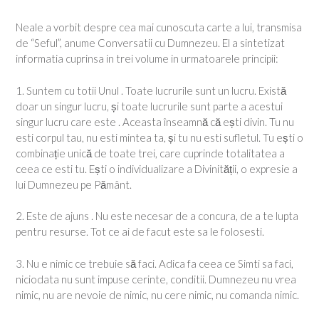
Neale a vorbit despre cea mai cunoscuta carte a lui, transmisa
de “Seful”, anume Conversatii cu Dumnezeu. El a sintetizat
informatia cuprinsa in trei volume in urmatoarele principii:
1. Suntem cu totii Unul . Toate lucrurile sunt un lucru. Există
doar un singur lucru, și toate lucrurile sunt parte a acestui
singur lucru care este . Aceasta înseamnă că ești divin. Tu nu
esti corpul tau, nu esti mintea ta, și tu nu esti sufletul. Tu ești o
combinație unică de toate trei, care cuprinde totalitatea a
ceea ce esti tu. Ești o individualizare a Divinității, o expresie a
lui Dumnezeu pe Pământ.
2. Este de ajuns . Nu este necesar de a concura, de a te lupta
pentru resurse. Tot ce ai de facut este sa le folosesti.
3. Nu e nimic ce trebuie să faci. Adica fa ceea ce Simti sa faci,
niciodata nu sunt impuse cerinte, conditii. Dumnezeu nu vrea
nimic, nu are nevoie de nimic, nu cere nimic, nu comanda nimic.