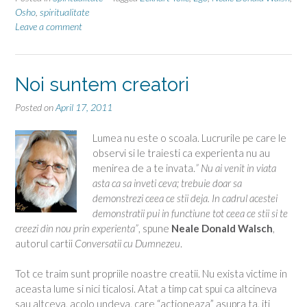
Osho
,
spiritualitate
Leave a comment
Noi suntem creatori
Posted on
April 17, 2011
Lumea nu este o scoala. Lucrurile pe care le
observi si le traiesti ca experienta nu au
menirea de a te invata.
” Nu ai venit in viata
asta ca sa inveti ceva; trebuie doar sa
demonstrezi ceea ce stii deja. In cadrul acestei
demonstratii pui in functiune tot ceea ce stii si te
creezi din nou prin experienta”
, spune
Neale Donald Walsch
,
autorul cartii
Conversatii cu Dumnezeu
.
Tot ce traim sunt propriile noastre creatii. Nu exista victime in
aceasta lume si nici ticalosi. Atat a timp cat spui ca altcineva
sau altceva, acolo undeva, care “actioneaza” asupra ta, iti