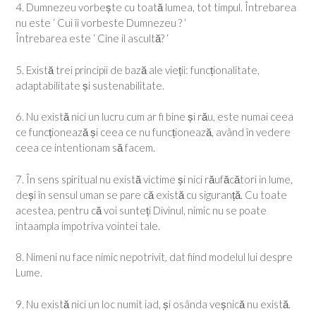
4. Dumnezeu vorbește cu toată lumea, tot timpul. Întrebarea
nu este ‘ Cui îi vorbeste Dumnezeu ? ‘
Întrebarea este ‘ Cine il ascultă? ‘
5. Există trei principii de bază ale vieții: funcționalitate,
adaptabilitate și sustenabilitate.
6. Nu există nici un lucru cum ar fi bine și rău, este numai ceea
ce funcționează și ceea ce nu funcționează, având în vedere
ceea ce intentionam să facem.
7. În sens spiritual nu există victime și nici răufăcători in lume,
deși în sensul uman se pare că există cu siguranță. Cu toate
acestea, pentru că voi sunteți Divinul, nimic nu se poate
intaampla impotriva vointei tale.
8. Nimeni nu face nimic nepotrivit, dat fiind modelul lui despre
Lume.
9. Nu există nici un loc numit iad, și osânda veșnică nu există.