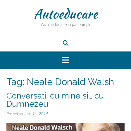
Skip
Autoeducare
to
content
Autoeducare in pasi simpli
Tag:
Neale Donald Walsh
Conversatii cu mine si… cu
Dumnezeu
Posted on
June 11, 2014