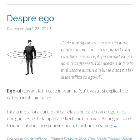
Despre ego
Posted on
April 23, 2011
„Cele mai dificile trei lucruri din lume
pentru un om sunt: sa raspunzi la ura
cu iubire ; sa-i accepti pe cei exclusi ; sa
admiti ca gresesti. Dar acestea ar fi cele
mai usoare lucruri din lume daca nu te-
ai identifica cu ego-ul“.
Ego-ul
(cuvant latin care inseamna “eu”), vazut si explicat de
cateva minti luminate:
Iata o metafora care explica relatia pe care o are ego-ul cu
noi: gandeste-te la apa care fierbe intr-un vas. Adaugam sare.
“Despre
In momentul in care punem sarea,
Continue reading
→
ego”
Posted in
Spiritualitate
Tagged
Eckhart Tolle
,
Ego
,
Neale Donald Walsh
,