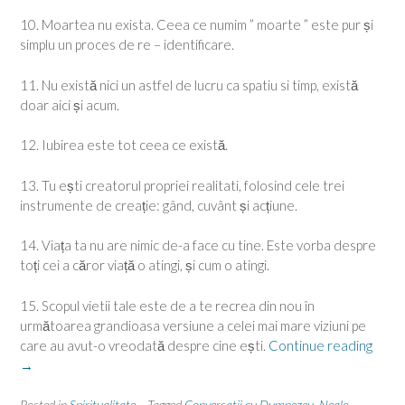
10. Moartea nu exista. Ceea ce numim ” moarte ” este pur și
simplu un proces de re – identificare.
11. Nu există nici un astfel de lucru ca spatiu si timp, există
doar aici și acum.
12. Iubirea este tot ceea ce există.
13. Tu ești creatorul propriei realitati, folosind cele trei
instrumente de creație: gând, cuvânt și acțiune.
14. Viața ta nu are nimic de-a face cu tine. Este vorba despre
toți cei a căror viață o atingi, și cum o atingi.
15. Scopul vietii tale este de a te recrea din nou în
următoarea grandioasa versiune a celei mai mare viziuni pe
“Conv
care au avut-o vreodată despre cine ești.
Continue reading
cu
→
mine
si…
Posted in
Spiritualitate
Tagged
Conversatii cu Dumnezeu
,
Neale