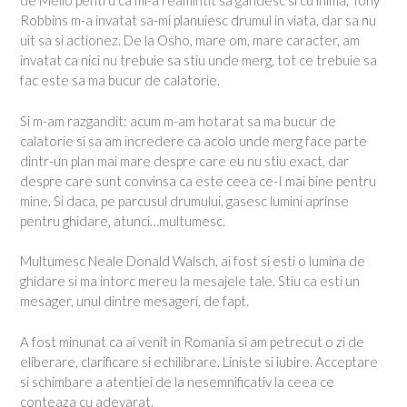
de Mello pentru ca mi-a reamintit sa gandesc si cu inima, Tony
Robbins m-a invatat sa-mi planuiesc drumul in viata, dar sa nu
uit sa si actionez. De la Osho, mare om, mare caracter, am
invatat ca nici nu trebuie sa stiu unde merg, tot ce trebuie sa
fac este sa ma bucur de calatorie.
Si m-am razgandit: acum m-am hotarat sa ma bucur de
calatorie si sa am incredere ca acolo unde merg face parte
dintr-un plan mai mare despre care eu nu stiu exact, dar
despre care sunt convinsa ca este ceea ce-I mai bine pentru
mine. Si daca, pe parcusul drumului, gasesc lumini aprinse
pentru ghidare, atunci…multumesc.
Multumesc Neale Donald Walsch, ai fost si esti o lumina de
ghidare si ma intorc mereu la mesajele tale. Stiu ca esti un
mesager, unul dintre mesageri, de fapt.
A fost minunat ca ai venit in Romania si am petrecut o zi de
eliberare, clarificare si echilibrare. Liniste si iubire. Acceptare
si schimbare a atentiei de la nesemnificativ la ceea ce
conteaza cu adevarat.