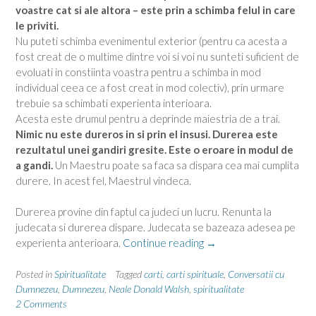
voastre cat si ale altora – este prin a schimba felul in care
le priviti.
Nu puteti schimba evenimentul exterior (pentru ca acesta a
fost creat de o multime dintre voi si voi nu sunteti suficient de
evoluati in constiinta voastra pentru a schimba in mod
individual ceea ce a fost creat in mod colectiv), prin urmare
trebuie sa schimbati experienta interioara.
Acesta este drumul pentru a deprinde maiestria de a trai.
Nimic nu este dureros in si prin el insusi. Durerea este
rezultatul unei gandiri gresite. Este o eroare in modul de
a gandi.
Un Maestru poate sa faca sa dispara cea mai cumplita
durere. In acest fel, Maestrul vindeca.
Durerea provine din faptul ca judeci un lucru. Renunta la
judecata si durerea dispare. Judecata se bazeaza adesea pe
“Liberul
experienta anterioara.
Continue reading
→
arbitru
si
Posted in
Spiritualitate
Tagged
carti
,
carti spirituale
,
Conversatii cu
durerea”
Dumnezeu
,
Dumnezeu
,
Neale Donald Walsh
,
spiritualitate
2 Comments