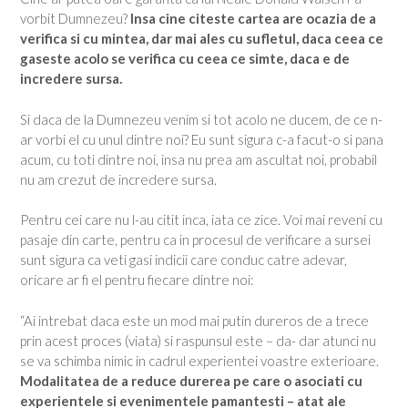
vorbit Dumnezeu?
Insa cine citeste cartea are ocazia de a
verifica si cu mintea, dar mai ales cu sufletul, daca ceea ce
gaseste acolo se verifica cu ceea ce simte, daca e de
incredere sursa.
Si daca de la Dumnezeu venim si tot acolo ne ducem, de ce n-
ar vorbi el cu unul dintre noi? Eu sunt sigura c-a facut-o si pana
acum, cu toti dintre noi, insa nu prea am ascultat noi, probabil
nu am crezut de incredere sursa.
Pentru cei care nu l-au citit inca, iata ce zice. Voi mai reveni cu
pasaje din carte, pentru ca in procesul de verificare a sursei
sunt sigura ca veti gasi indicii care conduc catre adevar,
oricare ar fi el pentru fiecare dintre noi:
“Ai intrebat daca este un mod mai putin dureros de a trece
prin acest proces (viata) si raspunsul este – da- dar atunci nu
se va schimba nimic in cadrul experientei voastre exterioare.
Modalitatea de a reduce durerea pe care o asociati cu
experientele si evenimentele pamantesti – atat ale