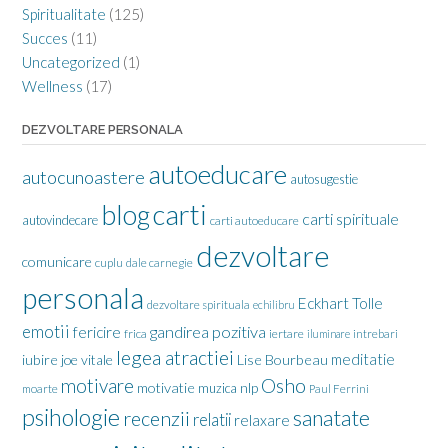
Spiritualitate
(125)
Succes
(11)
Uncategorized
(1)
Wellness
(17)
DEZVOLTARE PERSONALA
autoeducare
autocunoastere
autosugestie
carti
blog
carti spirituale
autovindecare
carti autoeducare
dezvoltare
comunicare
cuplu
dale carnegie
personala
Eckhart Tolle
dezvoltare spirituala
echilibru
emotii
gandirea pozitiva
fericire
frica
iertare
iluminare
intrebari
legea atractiei
meditatie
iubire
joe vitale
Lise Bourbeau
motivare
Osho
motivatie
nlp
muzica
moarte
Paul Ferrini
psihologie
sanatate
recenzii
relatii
relaxare