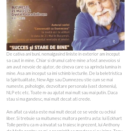
De cativa ani buni, nemaigasind liniste in exterior am inceput
sa caut in mine. Chiar si drumul catre mine a fost anevoios si
am avut nevoie de ajutor, de cineva care sa aprinda lumina in
mine. Asa am inceput sa imi schimb lecturile. De la beletristica
la Spiritualitate, New Age sau Dumnezeu stie cum se mai
numeste, psihologie, dezvoltare personala (vast domeniu),
NLP etc etc. Toate m-au ajutat mai mult sau mai putin. Daca
stau si ma gandesc, mai mult decat ati crede.
Am aflat ca viata este mai mult decat ce se vede cu ochiul
liber. Si trebuie sa multumesc multora pentru asta: lui Eckhart
Tolle pentru ca m-a invatat sa traiesc in prezent, lui Anthony