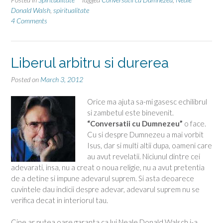
cu
Donald Walsh
,
spiritualitate
4 Comments
Dumn
Liberul arbitru si durerea
Posted on
March 3, 2012
Orice ma ajuta sa-mi gasesc echilibrul
si zambetul este binevenit.
“Conversatii cu Dumnezeu”
o face.
Cu si despre Dumnezeu a mai vorbit
Isus, dar si multi altii dupa, oameni care
au avut revelatii. Niciunul dintre cei
adevarati, insa, nu a creat o noua religie, nu a avut pretentia
de a detine si impune adevarul suprem. Si asta deoarece
cuvintele dau indicii despre adevar, adevarul suprem nu se
verifica decat in interiorul tau.
Cine ar putea oare garanta ca lui Neale Donald Walsch i-a