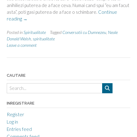
anihiliezi puterea de a face ceva. Numai cand spui “eu am facut
asta”, poti gasi puterea de a face o schimbare.
Continue
“Noi
reading
→
suntem
creatori”
Posted in
Spiritualitate
Tagged
Conversatii cu Dumnezeu
,
Neale
Donald Walsh
,
spiritualitate
Leave a comment
CAUTARE
INREGISTRARE
Register
Log in
Entries feed
Comments feed