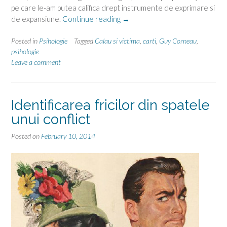
pe care le-am putea califica drept instrumente de exprimare si
“O
de expansiune.
Continue reading
→
curiozitate
despre
Posted in
Psihologie
Tagged
Calau si victima
,
carti
,
Guy Corneau
,
psihanaliza”
psihologie
Leave a comment
Identificarea fricilor din spatele
unui conflict
Posted on
February 10, 2014