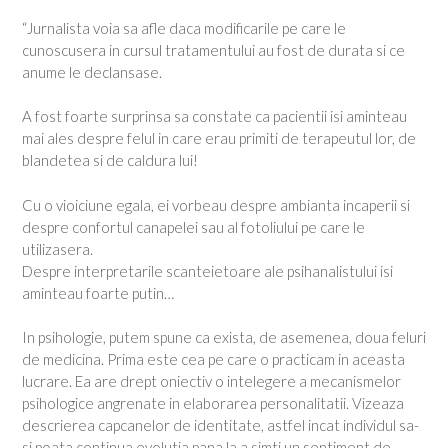
“Jurnalista voia sa afle daca modificarile pe care le
cunoscusera in cursul tratamentului au fost de durata si ce
anume le declansase.
A fost foarte surprinsa sa constate ca pacientii isi aminteau
mai ales despre felul in care erau primiti de terapeutul lor, de
blandetea si de caldura lui!
Cu o vioiciune egala, ei vorbeau despre ambianta incaperii si
despre confortul canapelei sau al fotoliului pe care le
utilizasera.
Despre interpretarile scanteietoare ale psihanalistului isi
aminteau foarte putin…
In psihologie, putem spune ca exista, de asemenea, doua feluri
de medicina. Prima este cea pe care o practicam in aceasta
lucrare. Ea are drept oniectiv o intelegere a mecanismelor
psihologice angrenate in elaborarea personalitatii. Vizeaza
descrierea capcanelor de identitate, astfel incat individul sa-
si poata continua evolutia pana la a simti un sentiment de