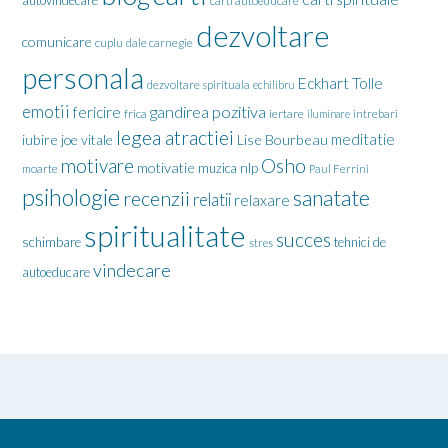
autovindecare
carti autoeducare
dezvoltare
comunicare
cuplu
dale carnegie
personala
Eckhart Tolle
dezvoltare spirituala
echilibru
emotii
gandirea pozitiva
fericire
frica
iertare
iluminare
intrebari
legea atractiei
meditatie
iubire
joe vitale
Lise Bourbeau
motivare
Osho
motivatie
nlp
muzica
moarte
Paul Ferrini
psihologie
sanatate
recenzii
relatii
relaxare
spiritualitate
succes
schimbare
tehnici de
stres
vindecare
autoeducare