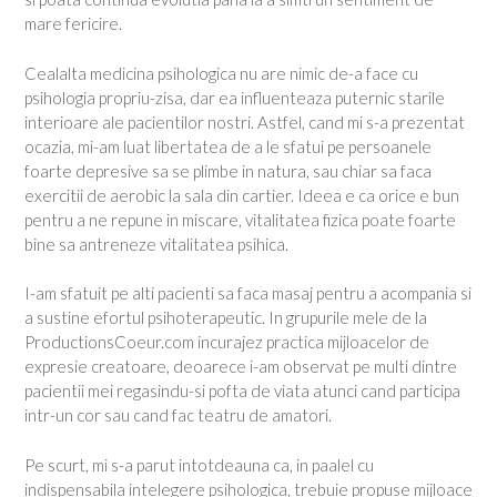
mare fericire.
Cealalta medicina psihologica nu are nimic de-a face cu
psihologia propriu-zisa, dar ea influenteaza puternic starile
interioare ale pacientilor nostri. Astfel, cand mi s-a prezentat
ocazia, mi-am luat libertatea de a le sfatui pe persoanele
foarte depresive sa se plimbe in natura, sau chiar sa faca
exercitii de aerobic la sala din cartier. Ideea e ca orice e bun
pentru a ne repune in miscare, vitalitatea fizica poate foarte
bine sa antreneze vitalitatea psihica.
I-am sfatuit pe alti pacienti sa faca masaj pentru a acompania si
a sustine efortul psihoterapeutic. In grupurile mele de la
ProductionsCoeur.com incurajez practica mijloacelor de
expresie creatoare, deoarece i-am observat pe multi dintre
pacientii mei regasindu-si pofta de viata atunci cand participa
intr-un cor sau cand fac teatru de amatori.
Pe scurt, mi s-a parut intotdeauna ca, in paalel cu
indispensabila intelegere psihologica, trebuie propuse mijloace