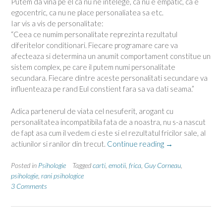
Putem da vina pe el ca nu ne intelege, ca nu e empatic, ca e
egocentric, ca nu ne place personaliatea sa etc.
Iar vis a vis de personalitate:
“Ceea ce numim personalitate reprezinta rezultatul
diferitelor conditionari. Fiecare programare care va
afecteaza si determina un anumit comportament constitue un
sistem complex, pe care il putem numi personalitate
secundara. Fiecare dintre aceste personalitati secundare va
influenteaza pe rand Eul constient fara sa va dati seama.”
Adica partenerul de viata cel nesuferit, arogant cu
personalitatea incompatibila fata de a noastra, nu s-a nascut
de fapt asa cum il vedem ci este si el rezultatul fricilor sale, al
“Identificarea
actiunilor si ranilor din trecut.
Continue reading
→
fricilor
din
Posted in
Psihologie
Tagged
carti
,
emotii
,
frica
,
Guy Corneau
,
spatele
psihologie
,
rani psihologice
3 Comments
unui
conflict”