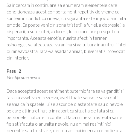
Sa incercam in continuare sa enumeram elementele care
conditioneaza acest comportament repetitiv de vreme ce
suntem in conflict cu cineva, cu siguranta este in joc o anumita
emotie. Ea poate veni din zona tristetii, a furiei, a depresiei, a
disperarii, a suferintei, a durerii, lucru care are prea putina
importanta. Aceasta emotie, numita afect in termeni
psihologici, va afecteaza, va anima si va tulbura inauntrul fiintei
dumneavoastra. Iata-va asadar animat, bulversat si provocat
din interior.
Pasul 2
Identificarea nevoii
Daca acceptati acest sentiment puternic fara sa va ganditi si
fara sa avwti vreo rezerva, aveti toate sansele sa va dati
seama ca in spatele lui se ascunde o asteptare sau o nevoie
pe care ati intretinut-o in raport cu situatia de fata si cu
personele implicate in conflict. Daca nu ne-am astepta sa ne
fie satisfacuta o anumita nevoie, nu am mai resimti nici
deceptie sau frustrare, deci nu am mai incerca o emotie atat