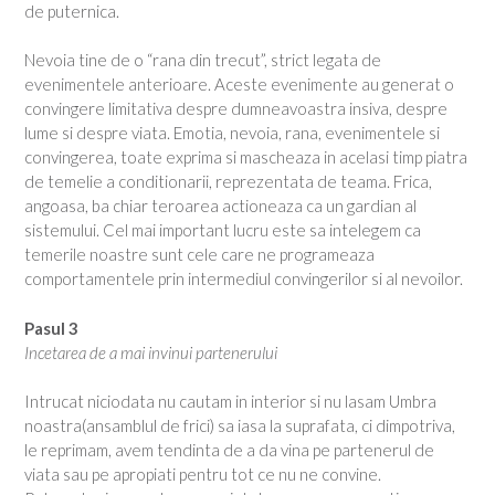
de puternica.
Nevoia tine de o “rana din trecut”, strict legata de
evenimentele anterioare. Aceste evenimente au generat o
convingere limitativa despre dumneavoastra insiva, despre
lume si despre viata. Emotia, nevoia, rana, evenimentele si
convingerea, toate exprima si mascheaza in acelasi timp piatra
de temelie a conditionarii, reprezentata de teama. Frica,
angoasa, ba chiar teroarea actioneaza ca un gardian al
sistemului. Cel mai important lucru este sa intelegem ca
temerile noastre sunt cele care ne programeaza
comportamentele prin intermediul convingerilor si al nevoilor.
Pasul 3
Incetarea de a mai invinui partenerului
Intrucat niciodata nu cautam in interior si nu lasam Umbra
noastra(ansamblul de frici) sa iasa la suprafata, ci dimpotriva,
le reprimam, avem tendinta de a da vina pe partenerul de
viata sau pe apropiati pentru tot ce nu ne convine.