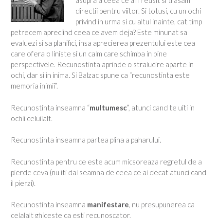
asupra a ceea ce am reusit si trasam
directii pentru viitor. Si totusi, cu un ochi
privind in urma si cu altul inainte, cat timp
petrecem apreciind ceea ce avem deja? Este minunat sa
evaluezi si sa planifici, insa aprecierea prezentului este cea
care ofera o liniste si un calm care schimba in bine
perspectivele. Recunostinta aprinde o stralucire aparte in
ochi, dar si in inima. Si Balzac spune ca “recunostinta este
memoria inimii”.
Recunostinta inseamna “
multumesc
”, atunci cand te uiti in
ochii celuilalt.
Recunostinta inseamna partea plina a paharului.
Recunostinta pentru ce este acum micsoreaza regretul de a
pierde ceva (nu iti dai seamna de ceea ce ai decat atunci cand
il pierzi).
Recunostinta inseamna
manifestare
, nu presupunerea ca
celalalt ghiceste ca esti recunoscator.