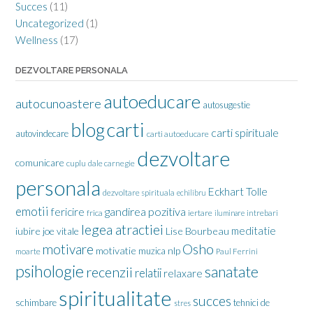
Succes
(11)
Uncategorized
(1)
Wellness
(17)
DEZVOLTARE PERSONALA
autoeducare
autocunoastere
autosugestie
carti
blog
carti spirituale
autovindecare
carti autoeducare
dezvoltare
comunicare
cuplu
dale carnegie
personala
Eckhart Tolle
dezvoltare spirituala
echilibru
emotii
gandirea pozitiva
fericire
frica
iertare
iluminare
intrebari
legea atractiei
meditatie
iubire
joe vitale
Lise Bourbeau
motivare
Osho
motivatie
nlp
muzica
moarte
Paul Ferrini
psihologie
sanatate
recenzii
relatii
relaxare
spiritualitate
succes
schimbare
tehnici de
stres