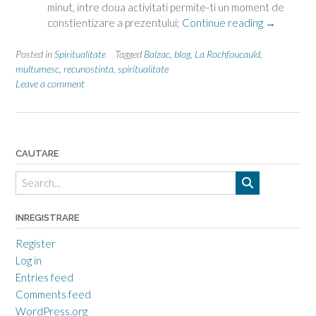
minut, intre doua activitati permite-ti un moment de
“Recunosti
constientizare a prezentului;
Continue reading
→
din
noi”
Posted in
Spiritualitate
Tagged
Balzac
,
blog
,
La Rochfoucauld
,
multumesc
,
recunostinta
,
spiritualitate
Leave a comment
CAUTARE
INREGISTRARE
Register
Log in
Entries feed
Comments feed
WordPress.org