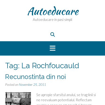
Skip
Autoeducare
to
content
Autoeducare in pasi simpli
Tag:
La Rochfoucauld
Recunostinta din noi
Posted on
November 25, 2011
Se apropie sfarsitul anului, se trag linii si
ne reevaluam potentialul. Reflectam