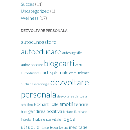
Succes
(11)
Uncategorized
(1)
Wellness
(17)
DEZVOLTARE PERSONALA
autocunoastere
autoeducare
autosugestie
carti
blog
autovindecare
carti
carti spirituale
comunicare
autoeducare
dezvoltare
cuplu
dale carnegie
personala
dezvoltare spirituala
emotii
Eckhart Tolle
fericire
echilibru
gandirea pozitiva
frica
iertare
iluminare
legea
iubire
joe vitale
intrebari
atractiei
meditatie
Lise Bourbeau