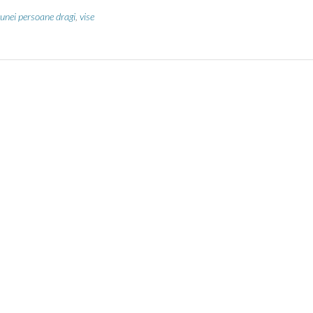
pierderii
unei
 unei persoane dragi
,
vise
persoane
dragi”