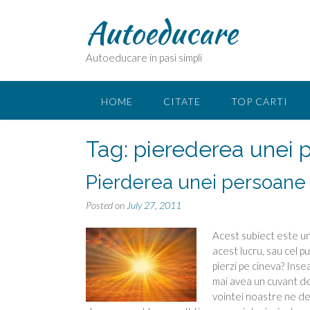
Skip
Autoeducare
to
content
Autoeducare in pasi simpli
HOME
CITATE
TOP CARTI
Tag:
pierederea unei 
Pierderea unei persoane 
Posted on
July 27, 2011
Acest subiect este un
acest lucru, sau cel p
pierzi pe cineva? Insea
mai avea un cuvant de 
vointei noastre ne de