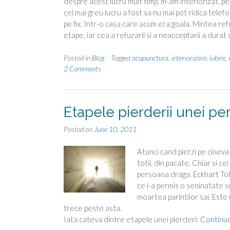
despre acest lucru mult timp, m-am interiorizat, p
cel mai greu lucru a fost sa nu mai pot ridica tele
pe fix. Intr-o casa care acum era goala. Mintea ref
etape, iar cea a refuzarii si a neacceptarii a durat
Posted in
Blog
Tagged
acupunctura
,
interiorizare
,
iubire
,
2 Comments
Etapele pierderii unei pe
Posted on
June 10, 2011
Atunci cand pierzi pe cineva
totii, din pacate. Chiar si c
persoana draga. Eckhart Toll
ce i-a permis o seninatate su
moartea parintilor sai. Este 
trece peste asta.
Iata cateva dintre etapele unei pierderi:
Continu