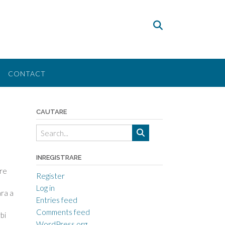
CONTACT
CAUTARE
INREGISTRARE
pre
Register
Log in
ara a
Entries feed
Comments feed
bi
WordPress.org