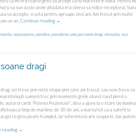
entru ca mi-era foarte greu sa accept ca nu mai este in viata. Pentru m
fonul si sa sun acolo unde altadata era cineva sa ridice receptorul. Su
uza sa accepte, si asta pentru aproape cinci ani. Am trecut prin multe
“Pierderea
 cam un an.
Continue reading
→
unei
persoane
moarte
,
neacceptare
,
pierdere
,
pierederea unei persoane dragi
,
vinovatie
,
vise
dragi”
rsoane dragi
 drag, vei trece prin niste etape prin care am trecut, sau vom trece cu
ei mai intelepti oameni trec prin momente grele atunci cand pierd o
e, autorul cartii
“Puterea Prezentului”
, desi a ajuns la o stare de ilumin
fleteasca timp de mai bine de 30 de ani, a marturisit ca a suferit la
un gol ce greu poate fi umplut, iar suferinta isi are scopul ei, dar putem
“Etapele
e reading
→