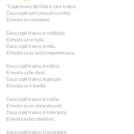
“Copiii invata din felul in care traiesc
Daca copiii sunt crescuti cu critici,
Ei invata sa condamne.
Daca copiii traiesc in ostilitate,
Ei invata sa se bata.
Daca copiii traiesc in mila,
Ei invata sa se autocompatimeasca.
Daca copiii traiesc in ridicol,
Ei invata sa fie sfiosi.
Daca copiii traiesc in gelozie,
Ei invata ce e invidia.
Daca copiii traiesc in rusine,
Ei invata sa se simta vinovati.
Daca copiii traiesc in toleranta,
Ei invata sa fie rabdatori.
Daca copiii traiesc in incurajare,