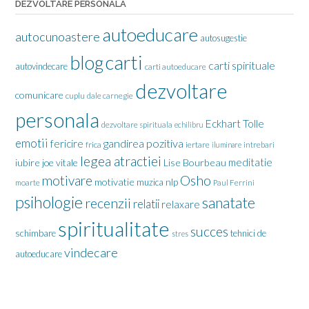
DEZVOLTARE PERSONALA
autoeducare
autocunoastere
autosugestie
carti
blog
carti spirituale
autovindecare
carti autoeducare
dezvoltare
comunicare
cuplu
dale carnegie
personala
Eckhart Tolle
dezvoltare spirituala
echilibru
emotii
gandirea pozitiva
fericire
frica
iertare
iluminare
intrebari
legea atractiei
meditatie
iubire
joe vitale
Lise Bourbeau
motivare
Osho
motivatie
nlp
muzica
moarte
Paul Ferrini
psihologie
sanatate
recenzii
relatii
relaxare
spiritualitate
succes
schimbare
tehnici de
stres
vindecare
autoeducare