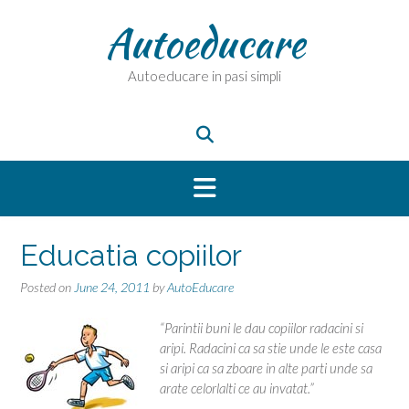
Skip
Autoeducare
to
content
Autoeducare in pasi simpli
Educatia copiilor
Posted on
June 24, 2011
by
AutoEducare
“Parintii buni le dau copiilor radacini si
aripi. Radacini ca sa stie unde le este casa
si aripi ca sa zboare in alte parti unde sa
arate celorlalti ce au invatat.”