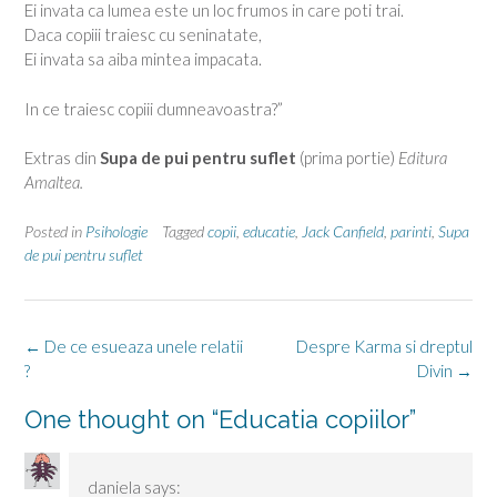
Ei invata ca lumea este un loc frumos in care poti trai.
Daca copiii traiesc cu seninatate,
Ei invata sa aiba mintea impacata.
In ce traiesc copiii dumneavoastra?”
Extras din
Supa de pui pentru suflet
(prima portie)
Editura
Amaltea.
Posted in
Psihologie
Tagged
copii
,
educatie
,
Jack Canfield
,
parinti
,
Supa
de pui pentru suflet
Post
←
De ce esueaza unele relatii
Despre Karma si dreptul
navigation
?
Divin
→
One thought on “
Educatia copiilor
”
daniela
says: