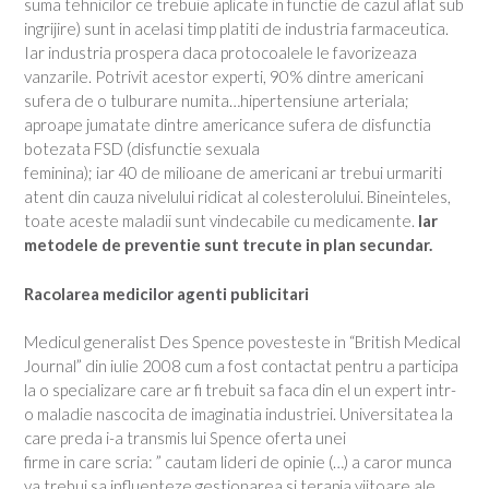
suma tehnicilor ce trebuie aplicate in functie de cazul aflat sub
ingrijire) sunt in acelasi timp platiti de industria farmaceutica.
Iar industria prospera daca protocoalele le favorizeaza
vanzarile. Potrivit acestor experti, 90% dintre americani
sufera de o tulburare numita…hipertensiune arteriala;
aproape jumatate dintre americance sufera de disfunctia
botezata FSD (disfunctie sexuala
feminina); iar 40 de milioane de americani ar trebui urmariti
atent din cauza nivelului ridicat al colesterolului. Bineinteles,
toate aceste maladii sunt vindecabile cu medicamente.
Iar
metodele de preventie sunt trecute in plan secundar.
Racolarea medicilor agenti publicitari
Medicul generalist Des Spence povesteste in “British Medical
Journal” din iulie 2008 cum a fost contactat pentru a participa
la o specializare care ar fi trebuit sa faca din el un expert intr-
o maladie nascocita de imaginatia industriei. Universitatea la
care preda i-a transmis lui Spence oferta unei
firme in care scria: ” cautam lideri de opinie (…) a caror munca
va trebui sa influenteze gestionarea si terapia viitoare ale