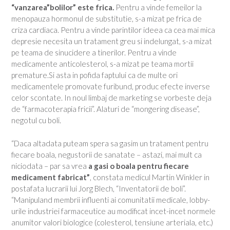
“vanzarea”bolilor” este frica.
Pentru a vinde femeilor la
menopauza hormonul de substitutie, s-a mizat pe frica de
criza cardiaca. Pentru a vinde parintilor ideea ca cea mai mica
depresie necesita un tratament greu si indelungat, s-a mizat
pe teama de sinucidere a tinerilor. Pentru a vinde
medicamente anticolesterol, s-a mizat pe teama mortii
premature.Si asta in pofida faptului ca de multe ori
medicamentele promovate furibund, produc efecte inverse
celor scontate. In noul limbaj de marketing se vorbeste deja
de “farmacoterapia fricii”. Alaturi de “mongering disease”,
negotul cu boli.
“Daca altadata puteam spera sa gasim un tratament pentru
fiecare boala, negustorii de sanatate – astazi, mai mult ca
niciodata – par sa vrea
a gasi o boala pentru fiecare
medicament fabricat”
, constata medicul Martin Winkler in
postafata lucrarii lui Jorg Blech, “Inventatorii de boli”.
“Manipuland membrii influenti ai comunitatii medicale, lobby-
urile industriei farmaceutice au modificat incet-incet normele
anumitor valori biologice (colesterol, tensiune arteriala, etc.)