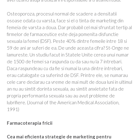
Osteoporoza, procesul normal de scadere a densitatii
osoase odata cu varsta, face si el o tinta de marketing din
femeia de varsta a doua. Dar probabil cel mai sfruntat tertip al
firmelor de farmaceutice este deja pomenita disfunctie
sexuala la femei (DSF). Peste 40% dintre femeile intre 18 si
59 de ani ar suferi de ea. De unde aceasta cifra? St-Onge ne
lamureste. Un studiu facut in Statele Unite cerea unui numar
de 1500 de femei sa raspunda cu da sau nu la 7 intrebari.
Daca raspundeau cu da fie si numai la una dintre intrebari,
erau catalogate ca suferind de DSF. Printre ele, se numarau
cele care declarau ca vreme de mai mult de doua luni in ultimul
an nu au simtit dorinta sexuala, au simtit anxietate fata de
propria performanta sexuala sau au avut probleme de
lubrifiere. (Journal of the American Medical Association,
1991)
Farmacoterapia fricii
Cea mai eficienta strategie de marketing pentru