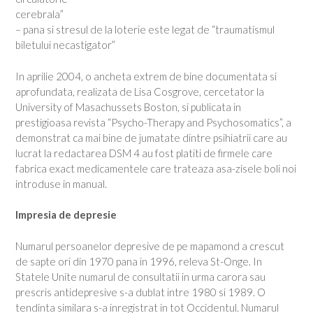
cerebrala”
– pana si stresul de la loterie este legat de “traumatismul
biletului necastigator”
In aprilie 2004, o ancheta extrem de bine documentata si
aprofundata, realizata de Lisa Cosgrove, cercetator la
University of Masachussets Boston, si publicata in
prestigioasa revista “Psycho-Therapy and Psychosomatics”, a
demonstrat ca mai bine de jumatate dintre psihiatrii care au
lucrat la redactarea DSM 4 au fost platiti de firmele care
fabrica exact medicamentele care trateaza asa-zisele boli noi
introduse in manual.
Impresia de depresie
Numarul persoanelor depresive de pe mapamond a crescut
de sapte ori din 1970 pana in 1996, releva St-Onge. In
Statele Unite numarul de consultatii in urma carora sau
prescris antidepresive s-a dublat intre 1980 si 1989. O
tendinta similara s-a inregistrat in tot Occidentul. Numarul