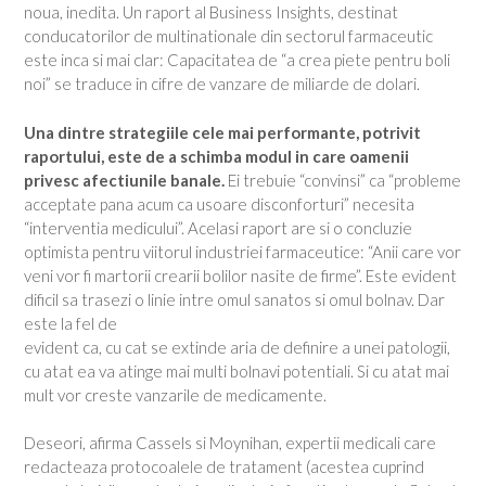
noua, inedita. Un raport al Business Insights, destinat
conducatorilor de multinationale din sectorul farmaceutic
este inca si mai clar: Capacitatea de “a crea piete pentru boli
noi” se traduce in cifre de vanzare de miliarde de dolari.
Una dintre strategiile cele mai performante, potrivit
raportului, este de a schimba modul in care oamenii
privesc afectiunile banale.
Ei trebuie “convinsi” ca “probleme
acceptate pana acum ca usoare disconforturi” necesita
“interventia medicului”. Acelasi raport are si o concluzie
optimista pentru viitorul industriei farmaceutice: “Anii care vor
veni vor fi martorii crearii bolilor nasite de firme”. Este evident
dificil sa trasezi o linie intre omul sanatos si omul bolnav. Dar
este la fel de
evident ca, cu cat se extinde aria de definire a unei patologii,
cu atat ea va atinge mai multi bolnavi potentiali. Si cu atat mai
mult vor creste vanzarile de medicamente.
Deseori, afirma Cassels si Moynihan, expertii medicali care
redacteaza protocoalele de tratament (acestea cuprind