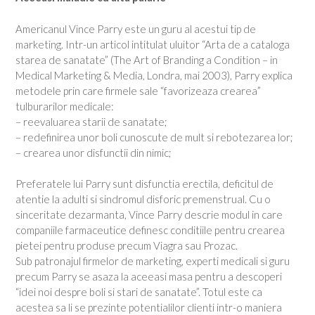
Americanul Vince Parry este un guru al acestui tip de
marketing. Intr-un articol intitulat uluitor “Arta de a cataloga
starea de sanatate” (The Art of Branding a Condition – in
Medical Marketing & Media, Londra, mai 2003), Parry explica
metodele prin care firmele sale “favorizeaza crearea”
tulburarilor medicale:
– reevaluarea starii de sanatate;
– redefinirea unor boli cunoscute de mult si rebotezarea lor;
– crearea unor disfunctii din nimic;
Preferatele lui Parry sunt disfunctia erectila, deficitul de
atentie la adulti si sindromul disforic premenstrual. Cu o
sinceritate dezarmanta, Vince Parry descrie modul in care
companiile farmaceutice definesc conditiile pentru crearea
pietei pentru produse precum Viagra sau Prozac.
Sub patronajul firmelor de marketing, experti medicali si guru
precum Parry se asaza la aceeasi masa pentru a descoperi
“idei noi despre boli si stari de sanatate”. Totul este ca
acestea sa li se prezinte potentialilor clienti intr-o maniera