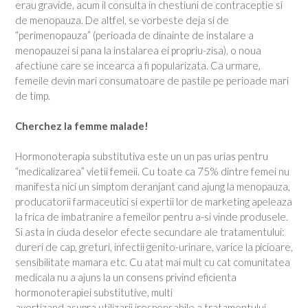
erau gravide, acum il consulta in chestiuni de contraceptie si
de menopauza. De altfel, se vorbeste deja si de
“perimenopauza” (perioada de dinainte de instalare a
menopauzei si pana la instalarea ei propriu-zisa), o noua
afectiune care se incearca a fi popularizata. Ca urmare,
femeile devin mari consumatoare de pastile pe perioade mari
de timp.
Cherchez la femme malade!
Hormonoterapia substitutiva este un un pas urias pentru
“medicalizarea” vietii femeii. Cu toate ca 75% dintre femei nu
manifesta nici un simptom deranjant cand ajung la menopauza,
producatorii farmaceutici si expertii lor de marketing apeleaza
la frica de imbatranire a femeilor pentru a-si vinde produsele.
Si asta in ciuda deselor efecte secundare ale tratamentului:
dureri de cap, greturi, infectii genito-urinare, varice la picioare,
sensibilitate mamara etc. Cu atat mai mult cu cat comunitatea
medicala nu a ajuns la un consens privind eficienta
hormonoterapiei substitutive, multi
avertizand asupra utilizarii iresponsabile a tratamentului.