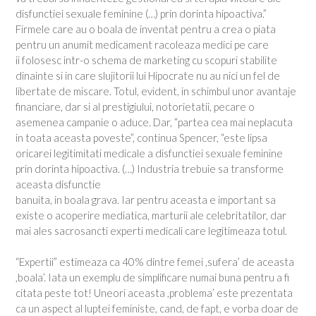
disfunctiei sexuale feminine (…) prin dorinta hipoactiva.”
Firmele care au o boala de inventat pentru a crea o piata
pentru un anumit medicament racoleaza medici pe care
ii folosesc intr-o schema de marketing cu scopuri stabilite
dinainte si in care slujitorii lui Hipocrate nu au nici un fel de
libertate de miscare. Totul, evident, in schimbul unor avantaje
financiare, dar si al prestigiului, notorietatii, pecare o
asemenea campanie o aduce. Dar, “partea cea mai neplacuta
in toata aceasta poveste”, continua Spencer, “este lipsa
oricarei legitimitati medicale a disfunctiei sexuale feminine
prin dorinta hipoactiva. (…) Industria trebuie sa transforme
aceasta disfunctie
banuita, in boala grava. Iar pentru aceasta e important sa
existe o acoperire mediatica, marturii ale celebritatilor, dar
mai ales sacrosancti experti medicali care legitimeaza totul.
“Expertii” estimeaza ca 40% dintre femei ,sufera’ de aceasta
,boala’. Iata un exemplu de simplificare numai buna pentru a fi
citata peste tot! Uneori aceasta ,problema’ este prezentata
ca un aspect al luptei feministe, cand, de fapt, e vorba doar de