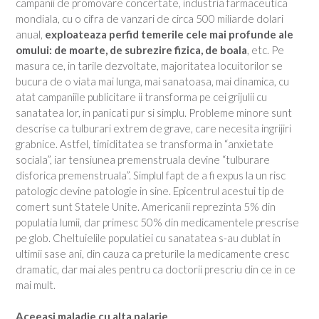
campanii de promovare concertate, industria farmaceutica
mondiala, cu o cifra de vanzari de circa 500 miliarde dolari
anual,
exploateaza perfid temerile cele mai profunde ale
omului: de moarte, de subrezire fizica, de boala
, etc. Pe
masura ce, in tarile dezvoltate, majoritatea locuitorilor se
bucura de o viata mai lunga, mai sanatoasa, mai dinamica, cu
atat campaniile publicitare ii transforma pe cei grijulii cu
sanatatea lor, in panicati pur si simplu. Probleme minore sunt
descrise ca tulburari extrem de grave, care necesita ingrijiri
grabnice. Astfel, timiditatea se transforma in “anxietate
sociala”, iar tensiunea premenstruala devine “tulburare
disforica premenstruala”. Simplul fapt de a fi expus la un risc
patologic devine patologie in sine. Epicentrul acestui tip de
comert sunt Statele Unite. Americanii reprezinta 5% din
populatia lumii, dar primesc 50% din medicamentele prescrise
pe glob. Cheltuielile populatiei cu sanatatea s-au dublat in
ultimii sase ani, din cauza ca preturile la medicamente cresc
dramatic, dar mai ales pentru ca doctorii prescriu din ce in ce
mai mult.
Aceeasi maladie cu alta palarie