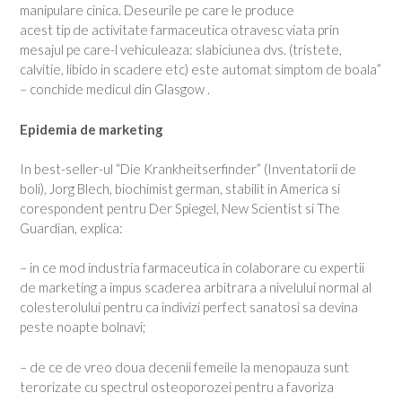
manipulare cinica. Deseurile pe care le produce
acest tip de activitate farmaceutica otravesc viata prin
mesajul pe care-l vehiculeaza: slabiciunea dvs. (tristete,
calvitie, libido in scadere etc) este automat simptom de boala”
– conchide medicul din Glasgow .
Epidemia de marketing
In best-seller-ul “Die Krankheitserfinder” (Inventatorii de
boli), Jorg Blech, biochimist german, stabilit in America si
corespondent pentru Der Spiegel, New Scientist si The
Guardian, explica:
– in ce mod industria farmaceutica in colaborare cu expertii
de marketing a impus scaderea arbitrara a nivelului normal al
colesterolului pentru ca indivizi perfect sanatosi sa devina
peste noapte bolnavi;
– de ce de vreo doua decenii femeile la menopauza sunt
terorizate cu spectrul osteoporozei pentru a favoriza