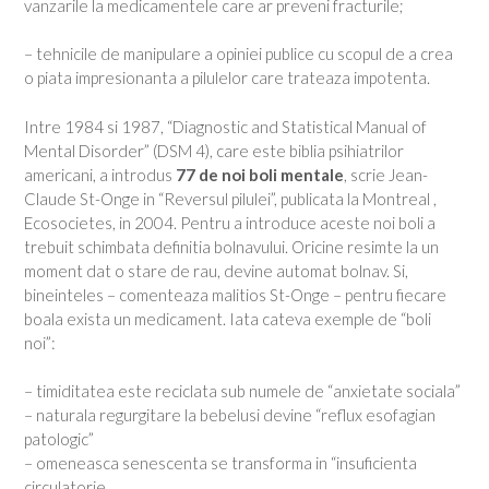
vanzarile la medicamentele care ar preveni fracturile;
– tehnicile de manipulare a opiniei publice cu scopul de a crea
o piata impresionanta a pilulelor care trateaza impotenta.
Intre 1984 si 1987, “Diagnostic and Statistical Manual of
Mental Disorder” (DSM 4), care este biblia psihiatrilor
americani, a introdus
77 de noi boli mentale
, scrie Jean-
Claude St-Onge in “Reversul pilulei”, publicata la Montreal ,
Ecosocietes, in 2004. Pentru a introduce aceste noi boli a
trebuit schimbata definitia bolnavului. Oricine resimte la un
moment dat o stare de rau, devine automat bolnav. Si,
bineinteles – comenteaza malitios St-Onge – pentru fiecare
boala exista un medicament. Iata cateva exemple de “boli
noi”:
– timiditatea este reciclata sub numele de “anxietate sociala”
– naturala regurgitare la bebelusi devine “reflux esofagian
patologic”
– omeneasca senescenta se transforma in “insuficienta
circulatorie