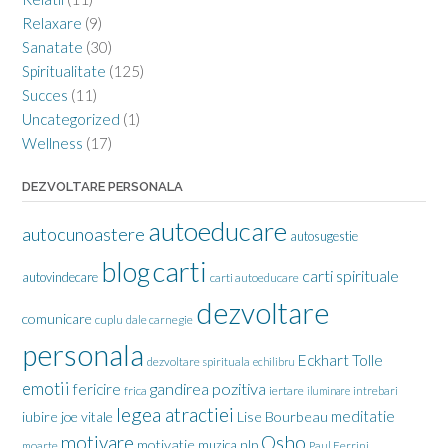
Relaxare
(9)
Sanatate
(30)
Spiritualitate
(125)
Succes
(11)
Uncategorized
(1)
Wellness
(17)
DEZVOLTARE PERSONALA
autoeducare
autocunoastere
autosugestie
carti
blog
carti spirituale
autovindecare
carti autoeducare
dezvoltare
comunicare
cuplu
dale carnegie
personala
Eckhart Tolle
dezvoltare spirituala
echilibru
emotii
gandirea pozitiva
fericire
frica
iertare
iluminare
intrebari
legea atractiei
meditatie
iubire
joe vitale
Lise Bourbeau
motivare
Osho
motivatie
nlp
muzica
moarte
Paul Ferrini