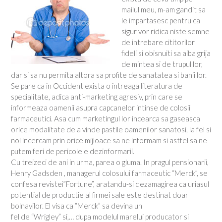
mailul meu, m-am gandit sa
le impartasesc pentru ca
sigur vor ridica niste semne
de intrebare cititorilor
fideli si obisnuiti sa aiba grija
de mintea si de trupul lor,
dar si sa nu permita altora sa profite de sanatatea si banii lor.
Se pare ca in Occident exista o intreaga literatura de
specialitate, adica anti-marketing agresiv, prin care se
informeaza oamenii asupra capcanelor intinse de colosii
farmaceutici. Asa cum marketingul lor incearca sa gaseasca
orice modalitate de a vinde pastile oamenilor sanatosi, la fel si
noi incercam prin orice mijloace sa ne informam si astfel sa ne
putem feri de pericolele dezinformarii.
Cu treizeci de ani in urma, parea o gluma. In pragul pensionarii,
Henry Gadsden , managerul colosului farmaceutic “Merck”, se
confesa revistei”Fortune”, aratandu-si dezamagirea ca uriasul
potential de productie al firmei sale este destinat doar
bolnavilor. El visa ca “Merck” sa devina un
fel de “Wrigley” si,… dupa modelul marelui producator si