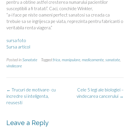
pentru a obtine astfel cresterea numarului pacientilor
susceptibili a fi tratati”. Caci, conchide Winkler,
“a-i face pe niste oameni perfect sanatosi sa creada ca
trebuie sa se ingrijesca pe viata, reprezinta pentru fabricanti o
veritabila renta viagera.”
sursa foto
Sursa articol
Posted in
Sanatate
Tagged
frica
,
manipulare
,
medicamente
,
sanatate
,
vindecare
Post
←
Trucuri de motivare- cu
Cele 5 legi ale biologiei –
navigation
incredre si inteligenta,
vindecarea cancerului
→
reusesti
Leave a Reply