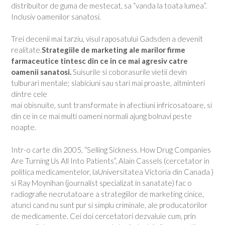
distribuitor de guma de mestecat, sa “vanda la toata lumea”.
Inclusiv oamenilor sanatosi.
Trei decenii mai tarziu, visul raposatului Gadsden a devenit
realitate.
Strategiile de marketing ale marilor firme
farmaceutice tintesc din ce in ce mai agresiv catre
oamenii sanatosi.
Suisurile si coborasurile vietii devin
tulburari mentale; slabiciuni sau stari mai proaste, altminteri
dintre cele
mai obisnuite, sunt transformate in afectiuni infricosatoare, si
din ce in ce mai multi oameni normali ajung bolnavi peste
noapte.
Intr-o carte din 2005, “Selling Sickness. How Drug Companies
Are Turning Us All Into Patients”, Alain Cassels (cercetator in
politica medicamentelor, laUniversitatea Victoria din Canada )
si Ray Moynihan (journalist specializat in sanatate) fac o
radiografie necrutatoare a strategiilor de marketing cinice,
atunci cand nu sunt pur si simplu criminale, ale producatorilor
de medicamente. Cei doi cercetatori dezvaluie cum, prin