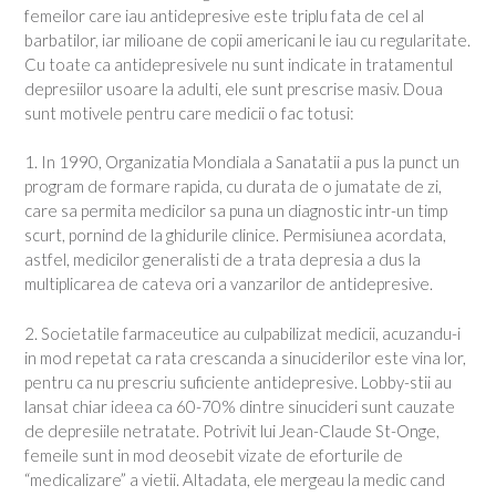
femeilor care iau antidepresive este triplu fata de cel al
barbatilor, iar milioane de copii americani le iau cu regularitate.
Cu toate ca antidepresivele nu sunt indicate in tratamentul
depresiilor usoare la adulti, ele sunt prescrise masiv. Doua
sunt motivele pentru care medicii o fac totusi:
1. In 1990, Organizatia Mondiala a Sanatatii a pus la punct un
program de formare rapida, cu durata de o jumatate de zi,
care sa permita medicilor sa puna un diagnostic intr-un timp
scurt, pornind de la ghidurile clinice. Permisiunea acordata,
astfel, medicilor generalisti de a trata depresia a dus la
multiplicarea de cateva ori a vanzarilor de antidepresive.
2. Societatile farmaceutice au culpabilizat medicii, acuzandu-i
in mod repetat ca rata crescanda a sinuciderilor este vina lor,
pentru ca nu prescriu suficiente antidepresive. Lobby-stii au
lansat chiar ideea ca 60-70% dintre sinucideri sunt cauzate
de depresiile netratate. Potrivit lui Jean-Claude St-Onge,
femeile sunt in mod deosebit vizate de eforturile de
“medicalizare” a vietii. Altadata, ele mergeau la medic cand