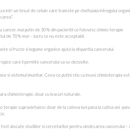
 intr-un tesut de celule care traieste pe cheltuiala intregului organ
ncarea”.
 cu cancer, mai putin de 30% din pacientii ce folosesc chimio terapie
tul de 70% mor – lucru ce nu este acceptabil.
te si fructe si legume organice ajuta la disparitia cancerului.
opice care ii permite cancerului sa se dezvolte.
e si sistemul imunitar. Ceea ce putini stiu ca insasi chimioterapia es
 fara chimioterapie, doar cu leacuri naturale.
 terapie supravietuiesc doar de la cateva luni pana la cativa ani -pana
ce.
 fost alocate studiilor si cercetarilor pentru vindecarea cancerului – 