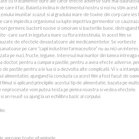
tate cu tratamente dure ale caror efecte adverse sunt mai daunato
 care il fac. Balanta inclina in detrimentul nostru si noi nu stim acest
stemului imunitar scazut si al gradului mare de toxine din corp care ies 
ine care impiedica organismul sa lupte impotriva germenilor ce cauzeaz
i germeni, bacterii nocive si omoram si bacteriile bune, distrugand 
ite -care sunt in legatura mare cu flora intestinala. In acest film se
cauzate de efectele devastatoare ale medicamentelor. Se vorbeste
natoase pe care “capii industriei farmaceutice” nu au nici un interes
zata pe nuci, fructe, legume. Interesul mai marilor din lumea intreaga
 la doctor, pentru a cumpara pastile, pentru a avea efecte adverse, pe
 de pastile pentru a le lua si a dezvolta alte complicatii. Vi s-a intampl
 alimentatiei, ajungand la concluzia ca acest film a fost facut de oam
ilmul si aplicand princiipiile acestui tip de alimentatie, bazata pe mult
rte neprocesate vom putea testa pe pielea noastra si vedea efectele.
si an reusit sa ajung la un echilibru bazic al corpului.
lm:
rde aproape toate vitaminele.