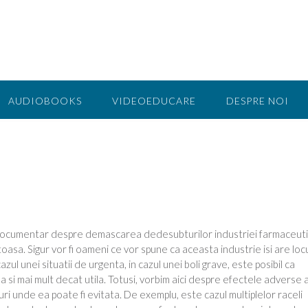
AUDIOBOOKS
VIDEOEDUCARE
DESPRE NOI
ocumentar despre demascarea dedesubturilor industriei farmaceuti
asa. Sigur vor fi oameni ce vor spune ca aceasta industrie isi are locul
zul unei situatii de urgenta, in cazul unei boli grave, este posibil ca
la si mai mult decat utila. Totusi, vorbim aici despre efectele adverse 
uri unde ea poate fi evitata. De exemplu, este cazul multiplelor raceli