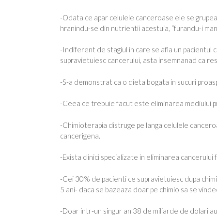
-Odata ce apar celulele canceroase ele se grupeaza
hranindu-se din nutrientii acestuia, “furandu-i ma
-Indiferent de stagiul in care se afla un pacientul
supravietuiesc cancerului, asta insemnanad ca res
-S-a demonstrat ca o dieta bogata in sucuri proaspe
-Ceea ce trebuie facut este eliminarea mediului pr
-Chimioterapia distruge pe langa celulele canceroas
cancerigena.
-Exista clinici specializate in eliminarea cancerului
-Cei 30% de pacienti ce supravietuiesc dupa chimio
5 ani- daca se bazeaza doar pe chimio sa se vinde
-Doar intr-un singur an 38 de miliarde de dolari au