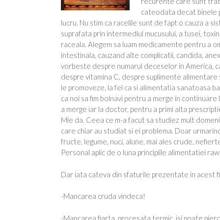
recurente care sunt tra
cateodata decat binele pe
lucru. Nu stim ca racelile sunt de fapt o cauza a si
suprafata prin intermediul mucusului, a tusei, tox
raceala. Alegem sa luam medicamente pentru a omor
intestinala, cauzand alte complicatii, candida, anex
vorbeste despre numarul deceselor in America, 
despre vitamina C, despre suplimente alimentare sa
le promoveze, la fel ca si alimentatia sanatoasa ba
ca noi sa fim bolnavi pentru a merge in continuare
a merge iar la doctor, pentru a primi alta prescriptie
Mie da. Ceea ce m-a facut sa studiez mult domeniul
care chiar au studiat si ei problema. Doar urmarind f
fructe, legume, nuci, alune, mai ales crude, nefie
Personal aplic de o luna principiile alimentatiei raw 
Dar iata cateva din sfaturile prezentate in acest fi
-Mancarea cruda vindeca!
-Mancarea fiarta, procesata termic, isi poate pie