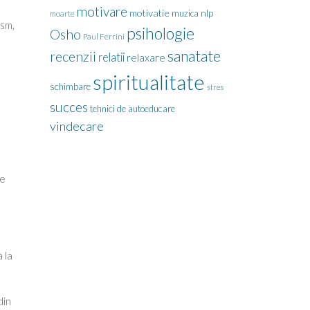
motivare
motivatie
nlp
muzica
moarte
ism,
psihologie
Osho
Paul Ferrini
sanatate
recenzii
relatii
relaxare
spiritualitate
schimbare
stres
succes
tehnici de autoeducare
vindecare
te
 la
din