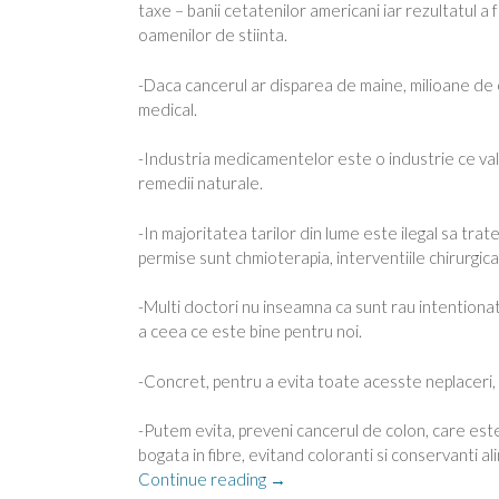
taxe – banii cetatenilor americani iar rezultatul a
oamenilor de stiinta.
-Daca cancerul ar disparea de maine, milioane de 
medical.
-Industria medicamentelor este o industrie ce valor
remedii naturale.
-In majoritatea tarilor din lume este ilegal sa tra
permise sunt chmioterapia, interventiile chirurgicale
-Multi doctori nu inseamna ca sunt rau intentionati, 
a ceea ce este bine pentru noi.
-Concret, pentru a evita toate acesste neplaceri,
-Putem evita, preveni cancerul de colon, care est
bogata in fibre, evitand coloranti si conservanti al
“Mancarea
Continue reading
→