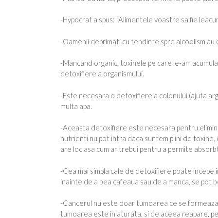
-Hypocrat a spus: “Alimentele voastre sa fie leacur
-Oamenii deprimati cu tendinte spre alcoolism au o
-Mancand organic, toxinele pe care le-am acumulat
detoxifiere a organismului.
-Este necesara o detoxifiere a colonului (ajuta arg
multa apa.
-Aceasta detoxifiere este necesara pentru eliminar
nutrienti nu pot intra daca suntem plini de toxine, 
are loc asa cum ar trebui pentru a permite absorbti
-Cea mai simpla cale de detoxifiere poate incepe 
inainte de a bea cafeaua sau de a manca, se pot bea
-Cancerul nu este doar tumoarea ce se formeaza la
tumoarea este inlaturata, si de aceea reapare, pe