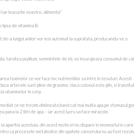
i iar leacurile voastre, alimente”
 lipsa de vitamina B.
 de-a lungul anilor vor iesi automat la suprafata, producandu-se o
ila, taratea psyllium, semnintele de in), se incurajeaza consumul de ca
ea toxinelor ce vor face loc nutrientilor sa intre in tesuturi. Acesti
daca arterele sunt pline de grasime, daca colonul este plin, si tranzitu
a vitaminelor in corp.
imediat ce ne trezim dimineata band cat mai multa apa.pe stomacul gol
 pana la 2 litri de apa – iar acest lucru va face miracole.
 aparitia acestuia, din acest motiv el nu dispare in momnetul in care
ntru ca procesele metabolice din spatele cancerului nu au fost rezol