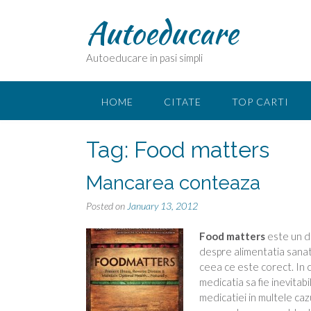
Skip
Autoeducare
to
content
Autoeducare in pasi simpli
HOME
CITATE
TOP CARTI
Tag:
Food matters
Mancarea conteaza
Posted on
January 13, 2012
Food matters
este un d
despre alimentatia sanato
ceea ce este corect. In ca
medicatia sa fie inevitabi
medicatiei in multele caz