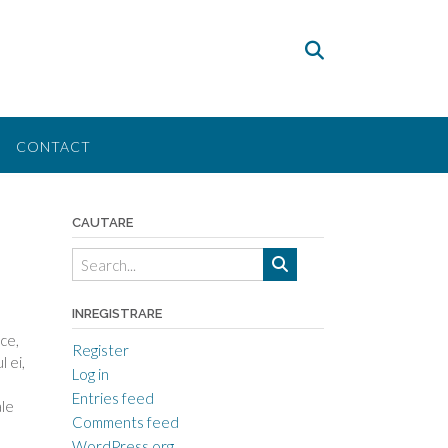
CONTACT
CAUTARE
INREGISTRARE
ce,
Register
 ei,
Log in
Entries feed
ale
Comments feed
WordPress.org