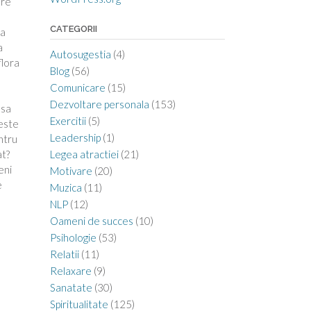
are
CATEGORII
la
a
Autosugestia
(4)
flora
Blog
(56)
Comunicare
(15)
Dezvoltare personala
(153)
 sa
Exercitii
(5)
 este
Leadership
(1)
ntru
Legea atractiei
(21)
at?
eni
Motivare
(20)
e
Muzica
(11)
NLP
(12)
Oameni de succes
(10)
Psihologie
(53)
Relatii
(11)
Relaxare
(9)
Sanatate
(30)
Spiritualitate
(125)