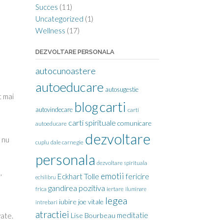
Succes
(11)
Uncategorized
(1)
Wellness
(17)
DEZVOLTARE PERSONALA
autocunoastere
autoeducare
autosugestie
t mai
carti
blog
autovindecare
carti
carti spirituale
comunicare
autoeducare
dezvoltare
l nu
cuplu
dale carnegie
personala
dezvoltare spirituala
,
emotii
Eckhart Tolle
fericire
echilibru
gandirea pozitiva
frica
iertare
iluminare
legea
iubire
joe vitale
intrebari
atractiei
meditatie
Lise Bourbeau
vate.