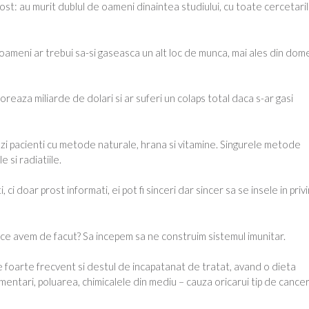
 fost: au murit dublul de oameni dinaintea studiului, cu toate cercetari
oameni ar trebui sa-si gaseasca un alt loc de munca, mai ales din dom
eaza miliarde de dolari si ar suferi un colaps total daca s-ar gasi
tezi pacienti cu metode naturale, hrana si vitamine. Singurele metode
 si radiatiile.
ci doar prost informati, ei pot fi sinceri dar sincer sa se insele in priv
 ce avem de facut? Sa incepem sa ne construim sistemul imunitar.
e foarte frecvent si destul de incapatanat de tratat, avand o dieta
imentari, poluarea, chimicalele din mediu – cauza oricarui tip de cancer