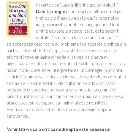
In cartea sa “Lasa grijile, incepe sa traiesti”
Dale Carnegie
pune foarte mult accentul pe
trairea vietii asa cum este ea, fara ca noi sa
mai gasim motive inutile de ingrijorare. Unul
dintre capitolele acestei carti, este socant
intitulat “ Nimeni nu loveste un caine mort” si
se adreseaza celor care au probleme in a accepta o critica din
partea celorlalti. Este drept, ca este foarte greu sa depui
eforturi intr-o anumita directie si sa vezi ca cineva nu
apreciaza acest lucru, ba din contra te critica, in aparenta, fara
niciun motiv. Care este interpretarea lui Carnegie in privinta
criticii? Ca lumea va critica pe cineva care este demn de luat in
seama, ca in spatele criticii de multe ori se afla admiratia
persoanei respective, persoana care nu stie sa comunice
direct, nu stie sa fac aun compliment sau, mai rau, doreste sa
atace succesul cuiva, sau sa-I minimalizeze reusitele.
Pentru a ne feri de astfel de situatii, Carnegie propune
cateva reguli:
“Amintiti-va ca o critica nedreapta este adesea un