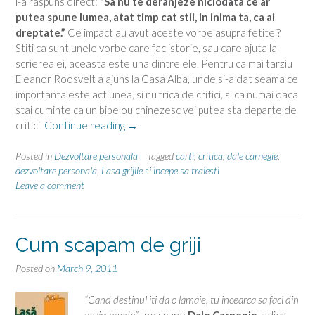
i-a raspuns direct:
“Sa nu te deranjeze niciodata ce ar
putea spune lumea, atat timp cat stii, in inima ta, ca ai
dreptate.”
Ce impact au avut aceste vorbe asupra fetitei?
Stiti ca sunt unele vorbe care fac istorie, sau care ajuta la
scrierea ei, aceasta este una dintre ele. Pentru ca mai tarziu
Eleanor Roosvelt a ajuns la Casa Alba, unde si-a dat seama ce
importanta este actiunea, si nu frica de critici, si ca numai daca
stai cuminte ca un bibelou chinezesc vei putea sta departe de
“Carnegie
critici.
Continue reading
→
despre
teama
Posted in
Dezvoltare personala
Tagged
carti
,
critica
,
dale carnegie
,
de
dezvoltare personala
,
Lasa grijile si incepe sa traiesti
Leave a comment
critici”
Cum scapam de griji
Posted on
March 9, 2011
“Cand destinul iti da o lamaie, tu incearca sa faci din
ea limonada”
-ne spune
Dale Carnegie
, adica