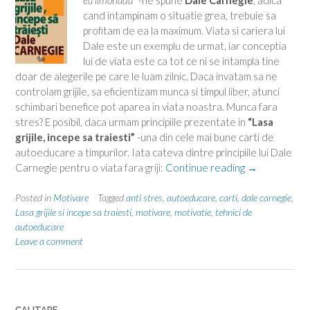
cand intampinam o situatie grea, trebuie sa
profitam de ea la maximum. Viata si cariera lui
Dale este un exemplu de urmat, iar conceptia
lui de viata este ca tot ce ni se intampla tine
doar de alegerile pe care le luam zilnic. Daca invatam sa ne
controlam grijile, sa eficientizam munca si timpul liber, atunci
schimbari benefice pot aparea in viata noastra. Munca fara
stres? E posibil, daca urmam principiile prezentate in
“Lasa
grijile, incepe sa traiesti”
-una din cele mai bune carti de
autoeducare a timpurilor. Iata cateva dintre principiile lui Dale
“Cum
Carnegie pentru o viata fara griji:
Continue reading
→
scapam
de
Posted in
Motivare
Tagged
anti stres
,
autoeducare
,
carti
,
dale carnegie
,
griji”
Lasa grijile si incepe sa traiesti
,
motivare
,
motivatie
,
tehnici de
autoeducare
Leave a comment
CAUTARE