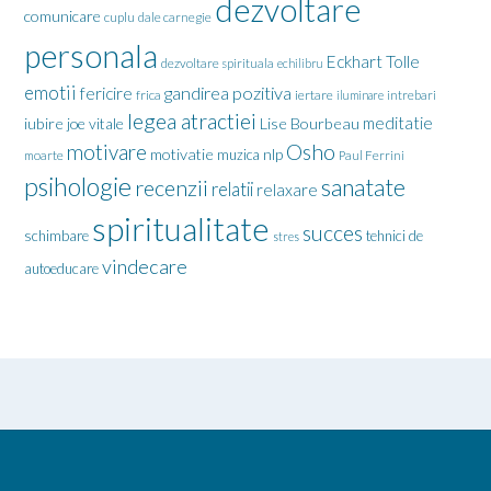
dezvoltare
comunicare
cuplu
dale carnegie
personala
Eckhart Tolle
dezvoltare spirituala
echilibru
emotii
gandirea pozitiva
fericire
frica
iertare
iluminare
intrebari
legea atractiei
meditatie
iubire
joe vitale
Lise Bourbeau
motivare
Osho
motivatie
nlp
muzica
moarte
Paul Ferrini
psihologie
sanatate
recenzii
relatii
relaxare
spiritualitate
succes
schimbare
tehnici de
stres
vindecare
autoeducare