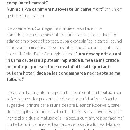
compliment mascat.”
“Amintiti-va ca nimeni nu loveste un caine mort”
(nn.un om
lipsit de importanta)
De asemenea, Carnegie ne sfatuieste sa facem ce
consideram ca este bine intr-o anumita situatie, si daca noi
stim ca am procedat corect, dupa expresia “ca la carte”, atunci
cand vom primi critica ne vom simti impacati ca am urmat pasii
potriviti. Chiar Dale Carnegie spune:
“ Am descoperit cu ani
in urma ca, desi nu puteam impiedica lumea sa ma critice
pe nedrept, puteam face ceva infinit mai important:
puteam hotari daca sa las condamnarea nedreapta sa ma
tulbure.”
In cartea “Lasa grijile, incepe sa traiesti” sunt multe situatii cu
referire la critica prezentate de autor cu istorioare foarte
sugestive, printre care si una despre Eleanor Roosvelt, care,
de mic copil s-a temut de a fi criticata. Aceasta povesteste ca
intr-o zi s-a dus la matusa ei si i-a scpus cum ar vrea sa faca mai
multe lucruri, dar ii este teama de ce o sa zica lumea. Matusa