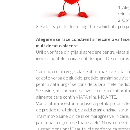
1. Ale
reincal
2. Opr
3. Evitarea gusturilor imbogatite/schimbate prin p
Alegerea se face constient si fiecare o va face
mult decat o placere.
Unii o vor face din grija si apreciere pentru viata 
medicamentele nu mai sunt de ajuns. De ce am ast
“Iar daca celula vegetala se afla la baza vietii, la 
ca este vorba de glucide, protide, grasimi sau vita
pentru viata lunga” se consideră că primele medica
Se cuvine, prin urmare, sa avem o dieta echilibrat
alimente care contin VIATA si nu MOARTE.
Vom alatura acestor produse vegetale produsele l
de protide (proteine), de acizi graşi enzime, saru
Traim într-o lume din ce în ce mai agresiva, in care
painii noastre „cea de toate zilele”. Nu va repezti
„supradimensionati” sau fructe perfecte ca prezent