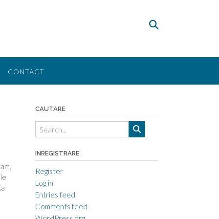
CONTACT
CAUTARE
INREGISTRARE
cam,
Register
le
Log in
ta
Entries feed
u
Comments feed
WordPress.org