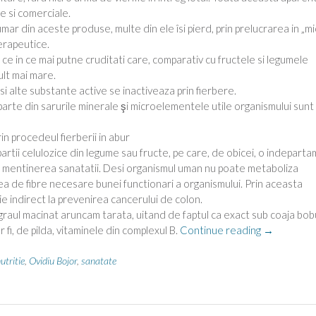
e si comerciale.
mar din aceste produse, multe din ele îsi pierd, prin prelucrarea in „m
terapeutice.
e in ce mai putne cruditati care, comparativ cu fructele si legumele
ult mai mare.
i alte substante active se inactiveaza prin fierbere.
 parte din sarurile minerale şi microelementele utile organismului sunt
n procedeul fierberii in abur
partii celulozice din legume sau fructe, pe care, de obicei, o indeparta
 in mentinerea sanatatii. Desi organismul uman nu poate metaboliza
tea de fibre necesare bunei functionari a organismului. Prin aceasta
uie indirect la prevenirea cancerului de colon.
graul macinat aruncam tarata, uitand de faptul ca exact sub coaja bob
“A
fi, de pilda, vitaminele din complexul B.
Continue reading
→
fi
sanatos
utritie
,
Ovidiu Bojor
,
sanatate
este
o
alegere”