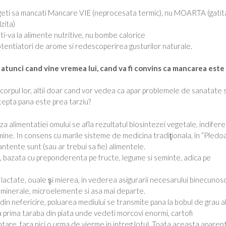
geti sa mancati Mancare VIE (neprocesata termic), nu MOARTA (gatit
zita)
iti-va la alimente nutritive, nu bombe calorice
otentiatori de arome si redescoperirea gusturilor naturale.
 atunci cand vine vremea lui, cand va fi convins ca mancarea este
si corpul lor, altii doar cand vor vedea ca apar problemele de sanatate s
epta pana este prea tarziu?
baza alimentatiei omului se afla rezultatul biosintezei vegetale, indifer
mine. In consens cu marile sisteme de medicina tradiţionala, în “Pledo
ntente sunt (sau ar trebui sa fie) alimentele.
a, bazata cu preponderenta pe fructe, legume si seminte, adica pe
actate, ouale şi mierea, in vederea asigurarii necesarului binecunos
ri minerale, microelemente si asa mai departe.
, din nefericire, poluarea mediului se transmite pana la bobul de grau a
 la prima taraba din piata unde vedeti morcovi enormi, cartofi
are, fara nici o urma de vierme in intreg lotul. Toata aceasta aparen