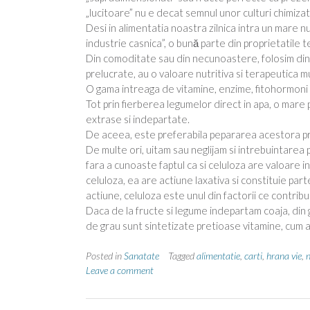
„lucitoare” nu e decat semnul unor culturi chimizat
Desi in alimentatia noastra zilnica intra un mare nu
industrie casnica”, o bună parte din proprietatile 
Din comoditate sau din necunoastere, folosim din c
prelucrate, au o valoare nutritiva si terapeutica m
O gama intreaga de vitamine, enzime, fitohormoni s
Tot prin fierberea legumelor direct in apa, o mare
extrase si indepartate.
De aceea, este preferabila pepararea acestora pri
De multe ori, uitam sau neglijam si intrebuintarea 
fara a cunoaste faptul ca si celuloza are valoare
celuloza, ea are actiune laxativa si constituie par
actiune, celuloza este unul din factorii ce contrib
Daca de la fructe si legume indepartam coaja, din 
de grau sunt sintetizate pretioase vitamine, cum ar 
Posted in
Sanatate
Tagged
alimentatie
,
carti
,
hrana vie
,
n
Leave a comment