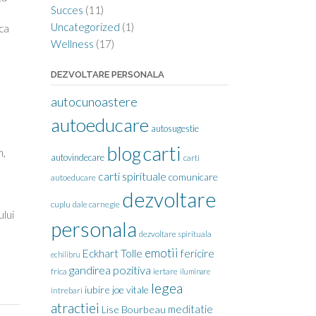
Succes
(11)
Uncategorized
(1)
ica
Wellness
(17)
DEZVOLTARE PERSONALA
autocunoastere
autoeducare
autosugestie
carti
blog
m,
autovindecare
carti
carti spirituale
comunicare
autoeducare
dezvoltare
cuplu
dale carnegie
ului
personala
dezvoltare spirituala
emotii
Eckhart Tolle
fericire
echilibru
gandirea pozitiva
frica
iertare
iluminare
legea
iubire
joe vitale
intrebari
atractiei
meditatie
Lise Bourbeau