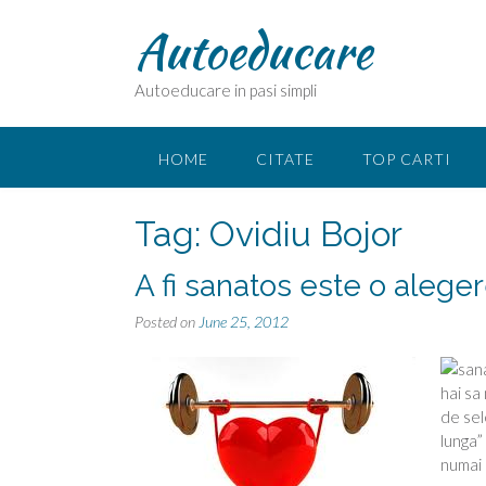
Skip
Autoeducare
to
content
Autoeducare in pasi simpli
HOME
CITATE
TOP CARTI
Tag:
Ovidiu Bojor
A fi sanatos este o alege
Posted on
June 25, 2012
hai sa
de sel
lunga” 
numai 