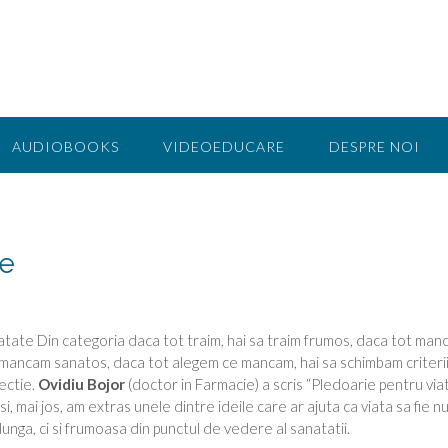
AUDIOBOOKS
VIDEOEDUCARE
DESPRE NOI
re
Din categoria daca tot traim, hai sa traim frumos, daca tot man
 mancam sanatos, daca tot alegem ce mancam, hai sa schimbam criterii
ectie.
Ovidiu Bojor
(doctor in Farmacie) a scris “Pledoarie pentru via
si, mai jos, am extras unele dintre ideile care ar ajuta ca viata sa fie n
lunga, ci si frumoasa din punctul de vedere al sanatatii.