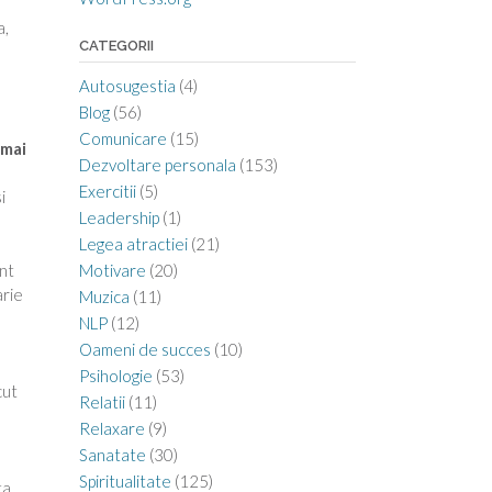
a,
CATEGORII
Autosugestia
(4)
Blog
(56)
Comunicare
(15)
 mai
Dezvoltare personala
(153)
Exercitii
(5)
i
Leadership
(1)
Legea atractiei
(21)
ent
Motivare
(20)
arie
Muzica
(11)
NLP
(12)
Oameni de succes
(10)
Psihologie
(53)
cut
Relatii
(11)
Relaxare
(9)
l
Sanatate
(30)
Spiritualitate
(125)
ta