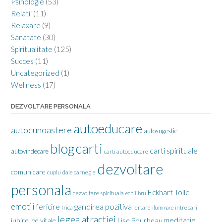
Psihologie
(53)
Relatii
(11)
Relaxare
(9)
Sanatate
(30)
Spiritualitate
(125)
Succes
(11)
Uncategorized
(1)
Wellness
(17)
DEZVOLTARE PERSONALA
autoeducare
autocunoastere
autosugestie
carti
blog
carti spirituale
autovindecare
carti autoeducare
dezvoltare
comunicare
cuplu
dale carnegie
personala
Eckhart Tolle
dezvoltare spirituala
echilibru
emotii
gandirea pozitiva
fericire
frica
iertare
iluminare
intrebari
legea atractiei
meditatie
iubire
joe vitale
Lise Bourbeau