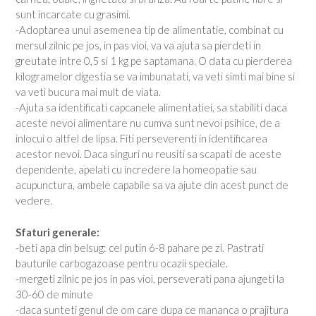
sunt incarcate cu grasimi.
-Adoptarea unui asemenea tip de alimentatie, combinat cu
mersul zilnic pe jos, in pas vioi, va va ajuta sa pierdeti in
greutate intre 0,5 si 1 kg pe saptamana. O data cu pierderea
kilogramelor digestia se va imbunatati, va veti simti mai bine si
va veti bucura mai mult de viata.
-Ajuta sa identificati capcanele alimentatiei, sa stabiliti daca
aceste nevoi alimentare nu cumva sunt nevoi psihice, de a
inlocui o altfel de lipsa. Fiti perseverenti in identificarea
acestor nevoi. Daca singuri nu reusiti sa scapati de aceste
dependente, apelati cu incredere la homeopatie sau
acupunctura, ambele capabile sa va ajute din acest punct de
vedere.
Sfaturi generale:
-beti apa din belsug: cel putin 6-8 pahare pe zi. Pastrati
bauturile carbogazoase pentru ocazii speciale.
-mergeti zilnic pe jos in pas vioi, perseverati pana ajungeti la
30-60 de minute
-daca sunteti genul de om care dupa ce mananca o prajitura