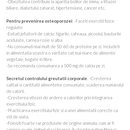
-Obezitatea contribuie la aparitia bolilor de inima, a litiazei
biliare, diabetului zaharat, hipertensiune, cancer etc.
Pentru prevenirea osteoporozei
: -Faceti exercitii fizice
regulate
-Evitati jefuitorii de calciu: tigarile, cafeaua, alcoolul, bauturile
acidulate, carnea rosie si alba
-Nu consumati mai mult de 50-60 de proteine pe zi. Includeti
in alimentatia voastra o varitate cat mai mare de alimente
vegetale, bogate in fibre.
-Se recomanda consumarea a 500 mg de calciu pe zi.
Secretul controlului greutatii corporale
: -Cresterea
calitaii si cantitatii alimentelor consumate, scaderea numarului
de calorii.
-Cresterea vitezei de ardere a caloriilor prin integrarea
exercitiului fizic.
-Practicarea exercitiului fizic si a unei alimentatii corecte ca
stil de viata.
-Folositi foarte rar produsele de origine animala, cum ar fi
carnea, ouale, inghetata si branza. Au foarte putine fibre si