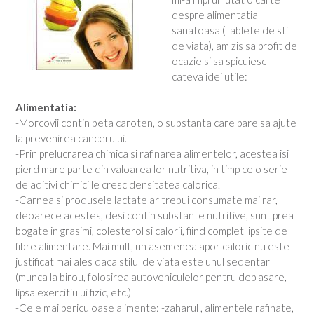
despre alimentatia
sanatoasa (Tablete de stil
de viata), am zis sa profit de
ocazie si sa spicuiesc
cateva idei utile:
Alimentatia:
-Morcovii contin beta caroten, o substanta care pare sa ajute
la prevenirea cancerului.
-Prin prelucrarea chimica si rafinarea alimentelor, acestea isi
pierd mare parte din valoarea lor nutritiva, in timp ce o serie
de aditivi chimici le cresc densitatea calorica.
-Carnea si produsele lactate ar trebui consumate mai rar,
deoarece acestes, desi contin substante nutritive, sunt prea
bogate in grasimi, colesterol si calorii, fiind complet lipsite de
fibre alimentare. Mai mult, un asemenea apor caloric nu este
justificat mai ales daca stilul de viata este unul sedentar
(munca la birou, folosirea autovehiculelor pentru deplasare,
lipsa exercitiului fizic, etc.)
-Cele mai periculoase alimente: -zaharul , alimentele rafinate,