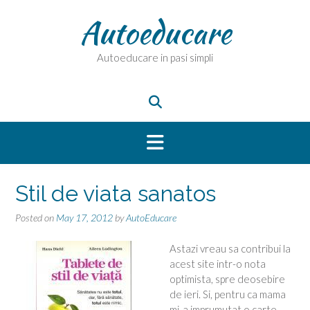
Skip
Autoeducare
to
content
Autoeducare in pasi simpli
Stil de viata sanatos
Posted on
May 17, 2012
by
AutoEducare
Astazi vreau sa contribui la
acest site intr-o nota
optimista, spre deosebire
de ieri. Si, pentru ca mama
mi-a imprumutat o carte