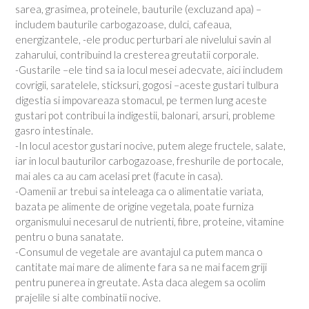
sarea, grasimea, proteinele, bauturile (excluzand apa) –
includem bauturile carbogazoase, dulci, cafeaua,
energizantele, -ele produc perturbari ale nivelului savin al
zaharului, contribuind la cresterea greutatii corporale.
-Gustarile –ele tind sa ia locul mesei adecvate, aici includem
covrigii, saratelele, sticksuri, gogosi –aceste gustari tulbura
digestia si impovareaza stomacul, pe termen lung aceste
gustari pot contribui la indigestii, balonari, arsuri, probleme
gasro intestinale.
-In locul acestor gustari nocive, putem alege fructele, salate,
iar in locul bauturilor carbogazoase, freshurile de portocale,
mai ales ca au cam acelasi pret (facute in casa).
-Oamenii ar trebui sa inteleaga ca o alimentatie variata,
bazata pe alimente de origine vegetala, poate furniza
organismului necesarul de nutrienti, fibre, proteine, vitamine
pentru o buna sanatate.
-Consumul de vegetale are avantajul ca putem manca o
cantitate mai mare de alimente fara sa ne mai facem griji
pentru punerea in greutate. Asta daca alegem sa ocolim
prajelile si alte combinatii nocive.