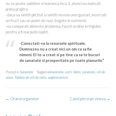
nu se poate aabitine si mananca inca 3, atunci nu mancati
prima prajitra.
-daca va simtiti plictisit si simtiti nevoia unei gustari, incercati
un fruct sau un pumn de nuci, bogate in nutrienti.
-nu cumparati alimente problema, faceti ordine in frigider,
pentru a fi mai putin ispitit.
-Conectati-va la resursele spirituale.
Dumnezeu nu a creat nici un om ca sa fie
nimeni. El te-a creat si pe tine ca sa te bucuri
de sanatate si prosperitate pe toate planurile.”
Posted in
Sanatate
Tagged
alimentatie
,
carti
,
dieta
,
sanatate
,
stil de
viata
,
Tablete de stil de viata
,
vegetarianism
Post
←
Orarul organelor
Cand pierzi pe cineva
→
navigation