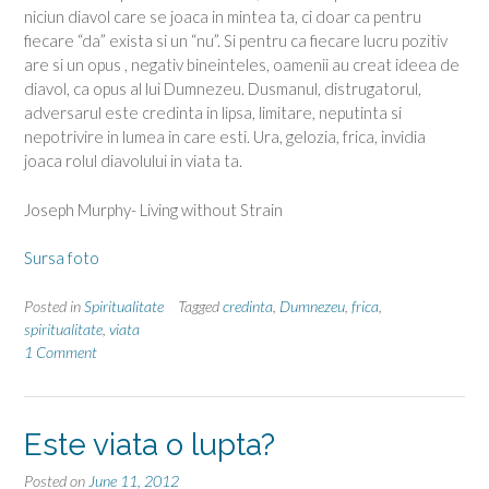
niciun diavol care se joaca in mintea ta, ci doar ca pentru
fiecare “da” exista si un “nu”. Si pentru ca fiecare lucru pozitiv
are si un opus , negativ bineinteles, oamenii au creat ideea de
diavol, ca opus al lui Dumnezeu. Dusmanul, distrugatorul,
adversarul este credinta in lipsa, limitare, neputinta si
nepotrivire in lumea in care esti. Ura, gelozia, frica, invidia
joaca rolul diavolului in viata ta.
Joseph Murphy- Living without Strain
Sursa foto
Posted in
Spiritualitate
Tagged
credinta
,
Dumnezeu
,
frica
,
spiritualitate
,
viata
1 Comment
Este viata o lupta?
Posted on
June 11, 2012