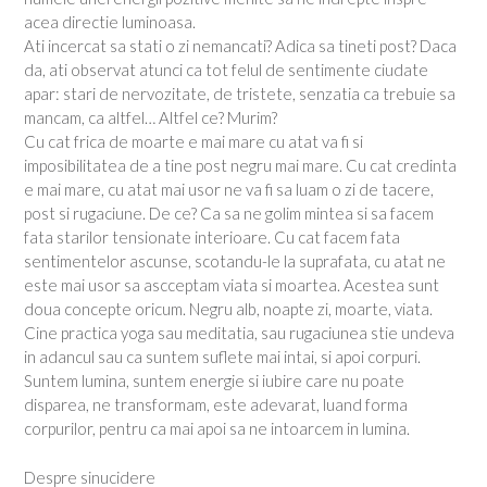
acea directie luminoasa.
Ati incercat sa stati o zi nemancati? Adica sa tineti post? Daca
da, ati observat atunci ca tot felul de sentimente ciudate
apar: stari de nervozitate, de tristete, senzatia ca trebuie sa
mancam, ca altfel… Altfel ce? Murim?
Cu cat frica de moarte e mai mare cu atat va fi si
imposibilitatea de a tine post negru mai mare. Cu cat credinta
e mai mare, cu atat mai usor ne va fi sa luam o zi de tacere,
post si rugaciune. De ce? Ca sa ne golim mintea si sa facem
fata starilor tensionate interioare. Cu cat facem fata
sentimentelor ascunse, scotandu-le la suprafata, cu atat ne
este mai usor sa ascceptam viata si moartea. Acestea sunt
doua concepte oricum. Negru alb, noapte zi, moarte, viata.
Cine practica yoga sau meditatia, sau rugaciunea stie undeva
in adancul sau ca suntem suflete mai intai, si apoi corpuri.
Suntem lumina, suntem energie si iubire care nu poate
disparea, ne transformam, este adevarat, luand forma
corpurilor, pentru ca mai apoi sa ne intoarcem in lumina.
Despre sinucidere