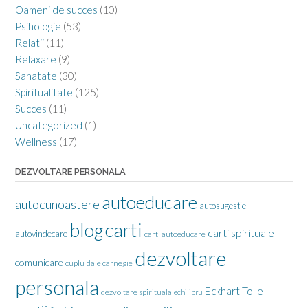
Oameni de succes
(10)
Psihologie
(53)
Relatii
(11)
Relaxare
(9)
Sanatate
(30)
Spiritualitate
(125)
Succes
(11)
Uncategorized
(1)
Wellness
(17)
DEZVOLTARE PERSONALA
autoeducare
autocunoastere
autosugestie
carti
blog
carti spirituale
autovindecare
carti autoeducare
dezvoltare
comunicare
cuplu
dale carnegie
personala
Eckhart Tolle
dezvoltare spirituala
echilibru