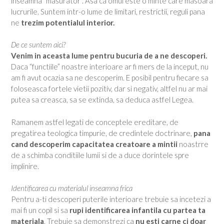
inseamna “masurator”. Asa ca omul este o minte care masoara
lucrurile. Suntem intr-o lume de limitari, restrictii, reguli pana
ne
trezim potentialul interior.
De ce suntem aici?
Venim in aceasta lume pentru bucuria de a ne descoperi.
Daca “functiile” noastre interioare ar fi mers de la inceput, nu
am fi avut ocazia sa ne descoperim. E posibil pentru fiecare sa
foloseasca fortele vietii pozitiv, dar si negativ, altfel nu ar mai
putea sa creasca, sa se extinda, sa deduca astfel Legea.
Ramanem astfel legati de conceptele ereditare, de
pregatirea teologica timpurie, de credintele doctrinare,
pana
cand descoperim capacitatea creatoare a mintii
noastrre
de a schimba conditiile lumii si de a duce dorintele spre
implinire.
Identificarea cu materialul inseamna frica
Pentru a-ti descoperi puterile interioare trebuie sa incetezi a
mai fi un copil si sa
rupi identificarea infantila cu partea ta
materiala
. Trebuie sa demonstrezi ca
nu esti carne ci doar