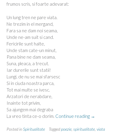
frumos scris, si foarte adevarat:
Un lung tren ne pare viata.
Ne trezim in el mergand,
Fara sa ne dam noi seama,
Unde ne-am suit si cand.
Fericirile sunt halte,
Unde stam cate-un minut,
Pana bine ne dam seama,
Suna, pleaca, a trecut.
Iar durerile sunt statii!
Lungi, de nu se mai sfarsesc
Si in ciuda noastra parca,
Tot mai multe se ivesc.
Arzatori de nerabdare,
Inainte tot privim,
Sa ajungem mai degraba
“Poezie
La vreo tinta ce-o dorim.
Continue reading
→
frumoasa
si
Posted in
Spiritualitate
Tagged
poezie
,
spiritualitate
,
viata