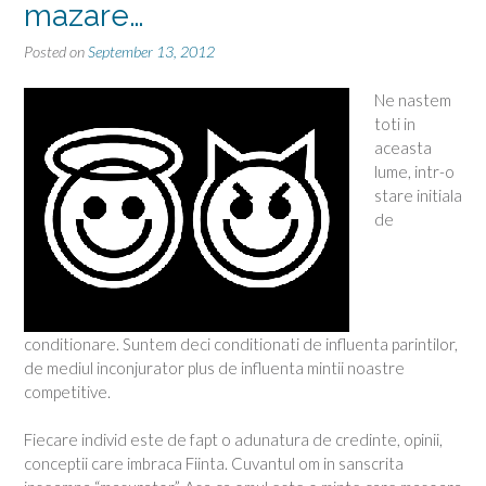
mazare…
Posted on
September 13, 2012
Ne nastem
toti in
aceasta
lume, intr-o
stare initiala
de
conditionare. Suntem deci conditionati de influenta parintilor,
de mediul inconjurator plus de influenta mintii noastre
competitive.
Fiecare individ este de fapt o adunatura de credinte, opinii,
conceptii care imbraca Fiinta. Cuvantul om in sanscrita