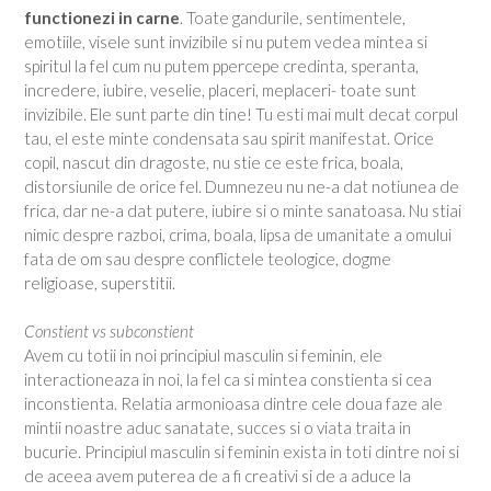
functionezi in carne
. Toate gandurile, sentimentele,
emotiile, visele sunt invizibile si nu putem vedea mintea si
spiritul la fel cum nu putem ppercepe credinta, speranta,
incredere, iubire, veselie, placeri, meplaceri- toate sunt
invizibile. Ele sunt parte din tine! Tu esti mai mult decat corpul
tau, el este minte condensata sau spirit manifestat. Orice
copil, nascut din dragoste, nu stie ce este frica, boala,
distorsiunile de orice fel. Dumnezeu nu ne-a dat notiunea de
frica, dar ne-a dat putere, iubire si o minte sanatoasa. Nu stiai
nimic despre razboi, crima, boala, lipsa de umanitate a omului
fata de om sau despre conflictele teologice, dogme
religioase, superstitii.
Constient vs subconstient
Avem cu totii in noi principiul masculin si feminin, ele
interactioneaza in noi, la fel ca si mintea constienta si cea
inconstienta. Relatia armonioasa dintre cele doua faze ale
mintii noastre aduc sanatate, succes si o viata traita in
bucurie. Principiul masculin si feminin exista in toti dintre noi si
de aceea avem puterea de a fi creativi si de a aduce la