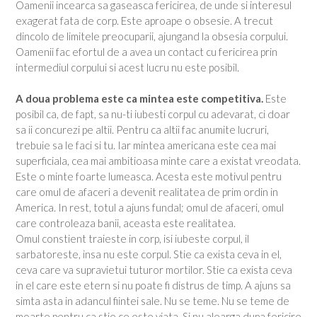
Oamenii incearca sa gaseasca fericirea, de unde si interesul
exagerat fata de corp. Este aproape o obsesie. A trecut
dincolo de limitele preocuparii, ajungand la obsesia corpului.
Oamenii fac efortul de a avea un contact cu fericirea prin
intermediul corpului si acest lucru nu este posibil.
A doua problema este ca mintea este competitiva.
Este
posibil ca, de fapt, sa nu-ti iubesti corpul cu adevarat, ci doar
sa ii concurezi pe altii. Pentru ca altii fac anumite lucruri,
trebuie sa le faci si tu. Iar mintea americana este cea mai
superficiala, cea mai ambitioasa minte care a existat vreodata.
Este o minte foarte lumeasca. Acesta este motivul pentru
care omul de afaceri a devenit realitatea de prim ordin in
America. In rest, totul a ajuns fundal; omul de afaceri, omul
care controleaza banii, aceasta este realitatea.
Omul constient traieste in corp, isi iubeste corpul, il
sarbatoreste, insa nu este corpul. Stie ca exista ceva in el,
ceva care va supravietui tuturor mortilor. Stie ca exista ceva
in el care este etern si nu poate fi distrus de timp. A ajuns sa
simta asta in adancul fiintei sale. Nu se teme. Nu se teme de
moarte pentru ca stie ce este viata. Si nu alearga dupa fericire