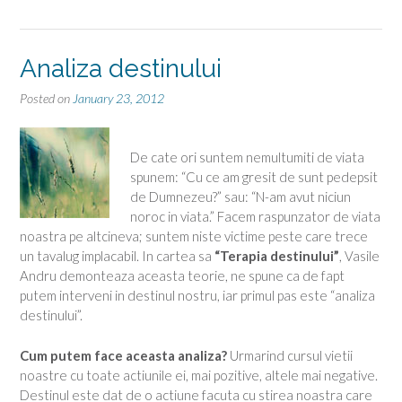
Analiza destinului
Posted on
January 23, 2012
De cate ori suntem nemultumiti de viata
spunem: “Cu ce am gresit de sunt pedepsit
de Dumnezeu?” sau: “N-am avut niciun
noroc in viata.” Facem raspunzator de viata
noastra pe altcineva; suntem niste victime peste care trece
un tavalug implacabil. In cartea sa
“Terapia destinului”
, Vasile
Andru demonteaza aceasta teorie, ne spune ca de fapt
putem interveni in destinul nostru, iar primul pas este “analiza
destinului”.
Cum putem face aceasta analiza?
Urmarind cursul vietii
noastre cu toate actiunile ei, mai pozitive, altele mai negative.
Destinul este dat de o actiune facuta cu stirea noastra care