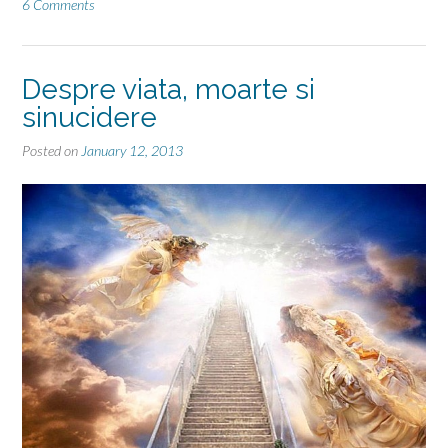
adevarata”
6 Comments
Despre viata, moarte si
sinucidere
Posted on
January 12, 2013