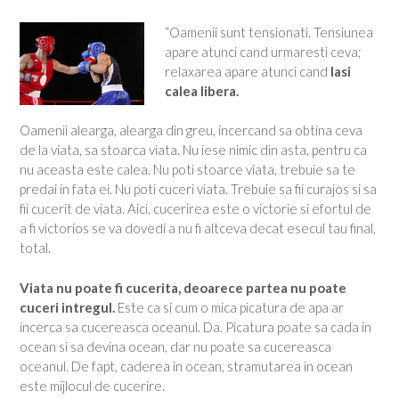
“Oamenii sunt tensionati. Tensiunea
apare atunci cand urmaresti ceva;
relaxarea apare atunci cand
lasi
calea libera.
Oamenii alearga, alearga din greu, incercand sa obtina ceva
de la viata, sa stoarca viata. Nu iese nimic din asta, pentru ca
nu aceasta este calea. Nu poti stoarce viata, trebuie sa te
predai in fata ei. Nu poti cuceri viata. Trebuie sa fii curajos si sa
fii cucerit de viata. Aici, cucerirea este o victorie si efortul de
a fi victorios se va dovedi a nu fi altceva decat esecul tau final,
total.
Viata nu poate fi cucerita, deoarece partea nu poate
cuceri intregul.
Este ca si cum o mica picatura de apa ar
incerca sa cucereasca oceanul. Da. Picatura poate sa cada in
ocean si sa devina ocean, dar nu poate sa cucereasca
oceanul. De fapt, caderea in ocean, stramutarea in ocean
este mijlocul de cucerire.