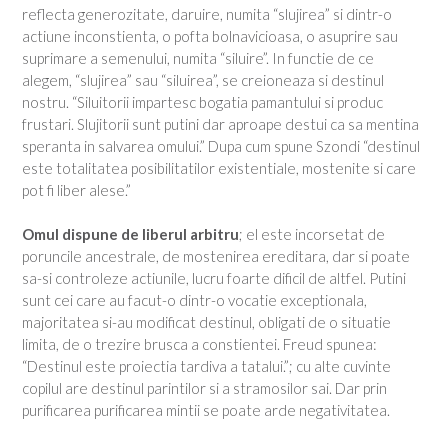
reflecta generozitate, daruire, numita “slujirea” si dintr-o
actiune inconstienta, o pofta bolnavicioasa, o asuprire sau
suprimare a semenului, numita “siluire”. In functie de ce
alegem, “slujirea” sau “siluirea”, se creioneaza si destinul
nostru. “Siluitorii impartesc bogatia pamantului si produc
frustari. Slujitorii sunt putini dar aproape destui ca sa mentina
speranta in salvarea omului.” Dupa cum spune Szondi “destinul
este totalitatea posibilitatilor existentiale, mostenite si care
pot fi liber alese.”
Omul dispune de liberul arbitru
; el este incorsetat de
poruncile ancestrale, de mostenirea ereditara, dar si poate
sa-si controleze actiunile, lucru foarte dificil de altfel. Putini
sunt cei care au facut-o dintr-o vocatie exceptionala,
majoritatea si-au modificat destinul, obligati de o situatie
limita, de o trezire brusca a constientei. Freud spunea:
“Destinul este proiectia tardiva a tatalui.”; cu alte cuvinte
copilul are destinul parintilor si a stramosilor sai. Dar prin
purificarea purificarea mintii se poate arde negativitatea.