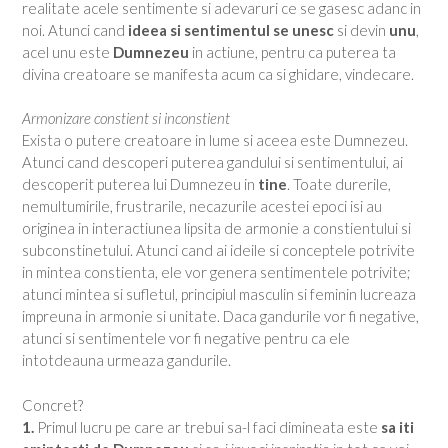
realitate acele sentimente si adevaruri ce se gasesc adanc in
noi. Atunci cand
ideea si sentimentul se unesc
si devin
unu
,
acel unu este
Dumnezeu
in actiune, pentru ca puterea ta
divina creatoare se manifesta acum ca si ghidare, vindecare.
Armonizare constient si inconstient
Exista o putere creatoare in lume si aceea este Dumnezeu.
Atunci cand descoperi puterea gandului si sentimentului, ai
descoperit puterea lui Dumnezeu in
tine
. Toate durerile,
nemultumirile, frustrarile, necazurile acestei epoci isi au
originea in interactiunea lipsita de armonie a constientului si
subconstinetului. Atunci cand ai ideile si conceptele potrivite
in mintea constienta, ele vor genera sentimentele potrivite;
atunci mintea si sufletul, principiul masculin si feminin lucreaza
impreuna in armonie si unitate. Daca gandurile vor fi negative,
atunci si sentimentele vor fi negative pentru ca ele
intotdeauna urmeaza gandurile.
Concret?
1.
Primul lucru pe care ar trebui sa-l faci dimineata este
sa iti