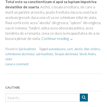
Totul este sa constientizam si apoi sa luptam impotriva
deviatiilor de soarta
. Astfel, o boala ereditara, de care a
murit un parinte al nostru, poate fi evitata daca nu vom face
aceleasi greseli, daca vom sti sa ne schimbam stilul de viata.
Raul sortii este acea “akedia” din greaca, “spleen” din engleza,
sau in romana, “tanjire’, adica acea oboseala psihica, acea
tendinta de a renunta, ceea ce duce la incapacitatea de a ne
“Analiza
bucura plenar de viata.
Continue reading
→
destinului”
Posted in
Spiritualitate
Tagged
autoeducare
,
carti
,
destin
,
liber arbitru
,
schimbarea destinului
,
spiritualitate
,
Terapia destinului
,
Vasile Andru
,
viata
Leave a comment
CAUTARE