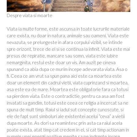
Despre viata si moarte
Viata ia multe forme, este ascunsa in toate lucrurile materiale
care exista, nu doar in natura, animale sau oameni. Viata este
nevazuta, se prelungeste in afara corpului vizibil, se intinde
spre orizont, trece de el si se continua la infinit. Viata este mai
presus de repiratie, mancare sau somn, viata este iubire
nemarginita, restul este doar un vis. Am auzit pe cineva
spunand ca abia dupa ce murim incepe adevarata viata. Asa o
fi. Ceea ce am vrut sa spun pana aici este ca moartea este
doar un element din cadrul vietii, viata cuprinzand si moartea,
asa este ea de mare. Moartea este obligatorie fara ca totusi
sa pierdem viata. Este o contradictie, pentru ca asa am fost
invatati sa gandim, totusi este ceea ce religia a incercat sa ne
spuna de mult timp. Raiul si iadul sut concepte cunoscute, si
ele de fapt sunt simboluri ale existentei acelui “ceva” a vietii
dupa moarte. As dori sa reamintesc prin asta ca raiul acela
poate exista, atat timp cat credem in el, si cat timp actionam in
numele unei energii pozitive menite sa ne indrepte inspre