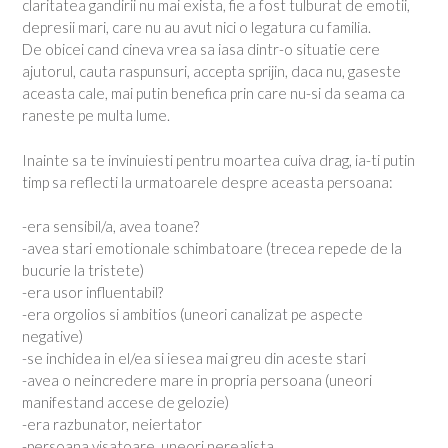
claritatea gandirii nu mai exista, fie a fost tulburat de emotii,
depresii mari, care nu au avut nici o legatura cu familia.
De obicei cand cineva vrea sa iasa dintr-o situatie cere
ajutorul, cauta raspunsuri, accepta sprijin, daca nu, gaseste
aceasta cale, mai putin benefica prin care nu-si da seama ca
raneste pe multa lume.
Inainte sa te invinuiesti pentru moartea cuiva drag, ia-ti putin
timp sa reflecti la urmatoarele despre aceasta persoana:
-era sensibil/a, avea toane?
-avea stari emotionale schimbatoare (trecea repede de la
bucurie la tristete)
-era usor influentabil?
-era orgolios si ambitios (uneori canalizat pe aspecte
negative)
-se inchidea in el/ea si iesea mai greu din aceste stari
-avea o neincredere mare in propria persoana (uneori
manifestand accese de gelozie)
-era razbunator, neiertator
-persoana visatoare, uneori nerealista