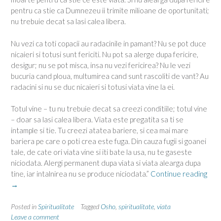
pentru ca stie ca Dumnezeu ii trimite milioane de oportunitati;
nu trebuie decat sa lasi calea libera.
Nu vezi ca toti copacii au radacinile in pamant? Nu se pot duce
nicaieri si totusi sunt fericiti. Nu pot sa alerge dupa fericire,
desigur; nu se pot misca, insa nu vezi fericirea? Nu le vezi
bucuria cand ploua, multumirea cand sunt rascoliti de vant? Au
radacini si nu se duc nicaieri si totusi viata vine la ei.
Totul vine – tu nu trebuie decat sa creezi conditiile; totul vine
– doar sa lasi calea libera. Viata este pregatita sa ti se
intample si tie. Tu creezi atatea bariere, si cea mai mare
bariera pe care o poti crea este fuga. Din cauza fugii si goanei
tale, de cate ori viata vine si iti bate la usa, nu te gaseste
niciodata. Alergi permanent dupa viata si viata alearga dupa
“Est
tine, iar intalnirea nu se produce niciodata.”
Continue reading
viat
→
o
lupt
Posted in
Spiritualitate
Tagged
Osho
,
spiritualitate
,
viata
Leave a comment