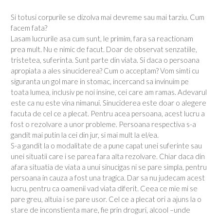
Si totusi corpurile se dizolva mai devreme sau mai tarziu. Cum
facem fata?
Lasam lucrurile asa cum sunt, le primim, fara sa reactionam
prea mult. Nu e nimic de facut. Doar de observat senzatiile,
tristetea, suferinta. Sunt parte din viata. Si daca o persoana
apropiata a ales sinuciderea? Cum o acceptam? Vom simti cu
siguranta un gol mare in stomac, incercand sa invinuim pe
toata lumea, inclusiv pe noi insine, cei care am ramas. Adevarul
este ca nu este vina nimanui. Sinuciderea este doar o alegere
facuta de cel ce a plecat. Pentru acea persoana, acest lucru a
fost o rezolvare a unor probleme. Persoana respectiva s-a
gandit mai putin la cei din jur, si mai mult la el/ea.
S-a gandit la o modalitate de a pune capat unei suferinte sau
unei situatii care i se parea fara alta rezolvare. Chiar daca din
afara situatia de viata a unui sinucigas ni se pare simpla, pentru
persoana in cauza a fost una tragica. Dar sa nu judecam acest
lucru, pentru ca oamenii vad viata diferit. Ceea ce mie mi se
pare greu, altuia i se pare usor. Cel ce a plecat ori a ajuns la o
stare de inconstienta mare, fie prin droguri, alcool –unde