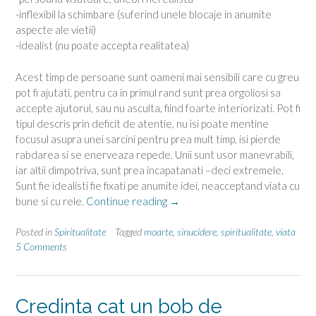
-inflexibil la schimbare (suferind unele blocaje in anumite
aspecte ale vietii)
-idealist (nu poate accepta realitatea)
Acest timp de persoane sunt oameni mai sensibili care cu greu
pot fi ajutati, pentru ca in primul rand sunt prea orgoliosi sa
accepte ajutorul, sau nu asculta, fiind foarte interiorizati. Pot fi
tipul descris prin deficit de atentie, nu isi poate mentine
focusul asupra unei sarcini pentru prea mult timp, isi pierde
rabdarea si se enerveaza repede. Unii sunt usor manevrabili,
iar altii dimpotriva, sunt prea incapatanati –deci extremele.
Sunt fie idealisti fie fixati pe anumite idei, neacceptand viata cu
“Despre
bune si cu rele.
Continue reading
→
viata,
moarte
Posted in
Spiritualitate
Tagged
moarte
,
sinucidere
,
spiritualitate
,
viata
si
5 Comments
sinucidere”
Credinta cat un bob de