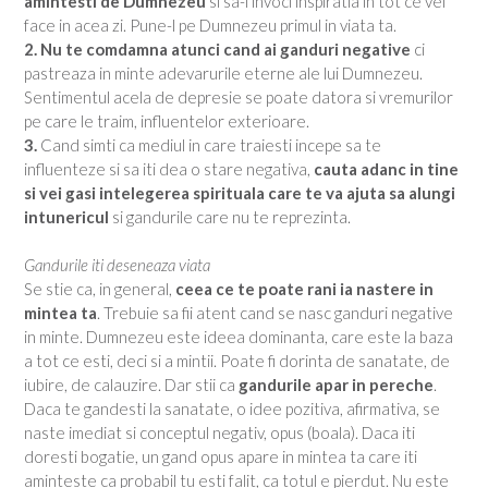
amintesti de Dumnezeu
si sa-i invoci inspiratia in tot ce vei
face in acea zi. Pune-l pe Dumnezeu primul in viata ta.
2.
Nu te comdamna atunci cand ai ganduri negative
ci
pastreaza in minte adevarurile eterne ale lui Dumnezeu.
Sentimentul acela de depresie se poate datora si vremurilor
pe care le traim, influentelor exterioare.
3.
Cand simti ca mediul in care traiesti incepe sa te
influenteze si sa iti dea o stare negativa,
cauta adanc in tine
si vei gasi intelegerea spirituala care te va ajuta sa alungi
intunericul
si gandurile care nu te reprezinta.
Gandurile iti deseneaza viata
Se stie ca, in general,
ceea ce te poate rani ia nastere in
mintea ta
. Trebuie sa fii atent cand se nasc ganduri negative
in minte. Dumnezeu este ideea dominanta, care este la baza
a tot ce esti, deci si a mintii. Poate fi dorinta de sanatate, de
iubire, de calauzire. Dar stii ca
gandurile apar in pereche
.
Daca te gandesti la sanatate, o idee pozitiva, afirmativa, se
naste imediat si conceptul negativ, opus (boala). Daca iti
doresti bogatie, un gand opus apare in mintea ta care iti
aminteste ca probabil tu esti falit, ca totul e pierdut. Nu este