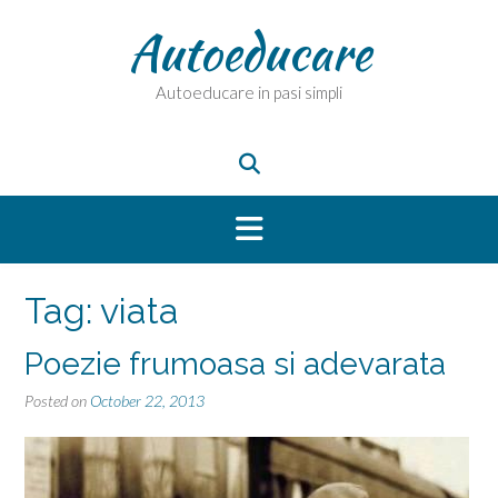
Skip
Autoeducare
to
content
Autoeducare in pasi simpli
Tag:
viata
Poezie frumoasa si adevarata
Posted on
October 22, 2013